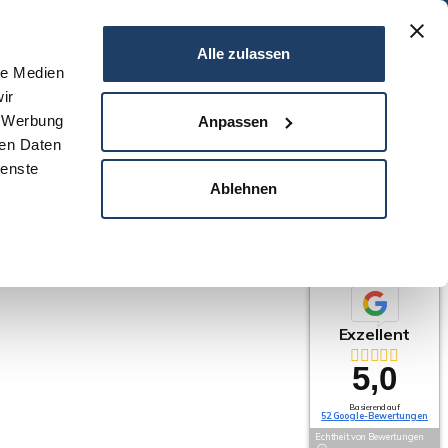
06151 - 734 75 950
Alle zulassen
le Medien
ir
N
SERVICE
NEWS
DARMSTADT
KONTAKT
, Werbung
Anpassen
ren Daten
ienste
Ablehnen
Exzellent
5,0
Basierend auf
52 Google-Bewertungen
Echtheit von Bewertungen