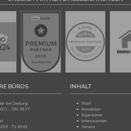
RE BÜROS
INHALT
er bei Dieburg:
Start
6071 - 391 99 77
Immobilien
Eigentümer
l:
Interessenten
6159 - 71 69 61
Service