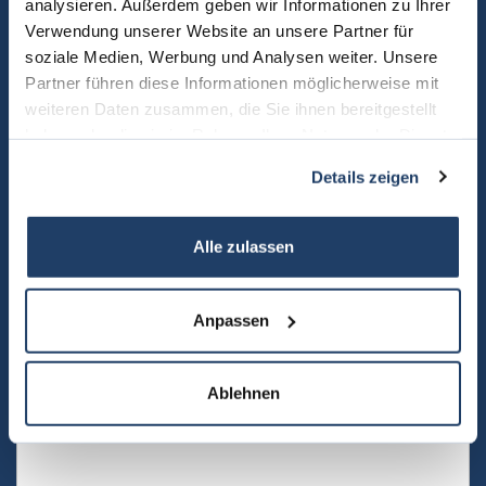
analysieren. Außerdem geben wir Informationen zu Ihrer
Verwendung unserer Website an unsere Partner für
Kontaktieren Sie uns
unverbindlich
. Wir freuen uns auf
soziale Medien, Werbung und Analysen weiter. Unsere
Sie und Ihre Immobilie.
Partner führen diese Informationen möglicherweise mit
weiteren Daten zusammen, die Sie ihnen bereitgestellt
haben oder die sie im Rahmen Ihrer Nutzung der Dienste
gesammelt haben.
Details zeigen
Alle zulassen
Anpassen
Ablehnen