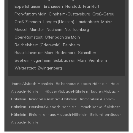
Eppertshausen
Erzhausen
Florstadt
Frankfurt
Frankfurt am Main
Ginsheim-Gustavsburg
Groß-Gerau
Groß-Zimmern
Langen (Hessen)
Laudenbach
Mainz
Messel
Münster
Nauheim
Neu-Isenburg
Ober-Ramstadt
Offenbach am Main
Reichelsheim (Odenwald)
Reinheim
Rüsselsheim am Main
Rödermark
Schmitten
Seeheim-Jugenheim
Sulzbach am Main
Viernheim
Weiterstadt
Zwingenberg
Immo Alsbach-Hähnlein
Reihenhaus Alsbach-Hähnlein
Haus
Alsbach-Hähnlein
Häuser Alsbach-Hähnlein
kaufen Alsbach-
Hähnlein
Immobilie Alsbach-Hähnlein
Immobilien Alsbach-
Hähnlein
Hauskauf Alsbach-Hähnlein
Immobilienkauf Alsbach-
Hähnlein
Einfamilienhaus Alsbach-Hähnlein
Einfamilienhäuser
Alsbach-Hähnlein