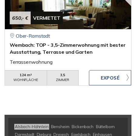
650,- €
VERMIETET
Ober-Ramstadt
Wembach: TOP - 3,5-Zimmerwohnung mit bester
Ausstattung, Terrasse und Garten
Terrassenwohnung
124 m²
3,5
WOHNFLÄCHE
ZIMMER
Alsbach-Hähnlein
Bensheim
Bickenbach
Büttelborn
Darmstadt
Dieburg
Dreieich
Egelsbach
Einhausen