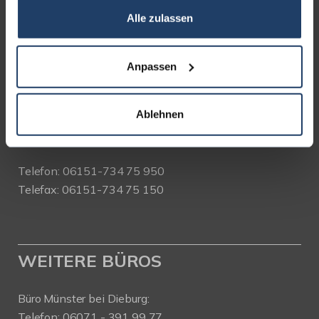
Alle zulassen
terrakon Immobilienberatung
Bad Nauheimer Straße 4
64289 Darmstadt
Anpassen
Bürozeiten:
Ablehnen
Mo. - Fr. 9.00 - 18.00 Uhr
Sa. + So. nach Vereinbarung
Telefon: 06151-734 75 950
Telefax: 06151-734 75 150
WEITERE BÜROS
Büro Münster bei Dieburg:
Telefon: 06071 - 391 99 77