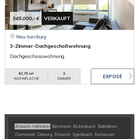
345.000,- €
VERKAUFT
Neu-Isenburg
3-Zimmer-Dachgeschoßwohnung
Dachgeschosswohnung
82,75 m²
3
WOHNFLÄCHE
ZIMMER
Alsbach-Hähnlein
Bensheim
Bickenbach
Büttelborn
Darmstadt
Dieburg
Dreieich
Egelsbach
Einhausen