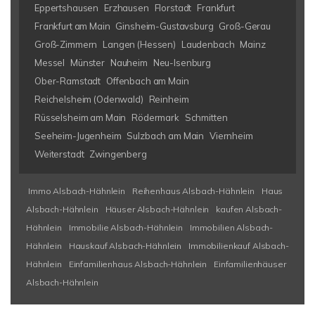
Eppertshausen
Erzhausen
Florstadt
Frankfurt
Frankfurt am Main
Ginsheim-Gustavsburg
Groß-Gerau
Groß-Zimmern
Langen (Hessen)
Laudenbach
Mainz
Messel
Münster
Nauheim
Neu-Isenburg
Ober-Ramstadt
Offenbach am Main
Reichelsheim (Odenwald)
Reinheim
Rüsselsheim am Main
Rödermark
Schmitten
Seeheim-Jugenheim
Sulzbach am Main
Viernheim
Weiterstadt
Zwingenberg
Immo Alsbach-Hähnlein
Reihenhaus Alsbach-Hähnlein
Haus
Alsbach-Hähnlein
Häuser Alsbach-Hähnlein
kaufen Alsbach-
Hähnlein
Immobilie Alsbach-Hähnlein
Immobilien Alsbach-
Hähnlein
Hauskauf Alsbach-Hähnlein
Immobilienkauf Alsbach-
Hähnlein
Einfamilienhaus Alsbach-Hähnlein
Einfamilienhäuser
Alsbach-Hähnlein