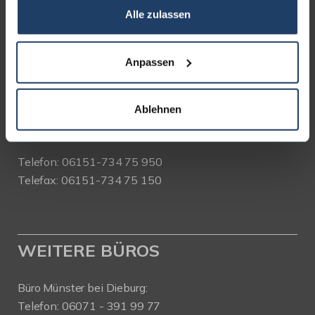
Alle zulassen
terrakon Immobilienberatung
Bad Nauheimer Straße 4
64289 Darmstadt
Anpassen
Bürozeiten:
Mo. - Fr. 9.00 - 18.00 Uhr
Ablehnen
Sa. + So. nach Vereinbarung
Telefon: 06151-734 75 950
Telefax: 06151-734 75 150
WEITERE BÜROS
Büro Münster bei Dieburg:
Telefon: 06071 - 391 99 77