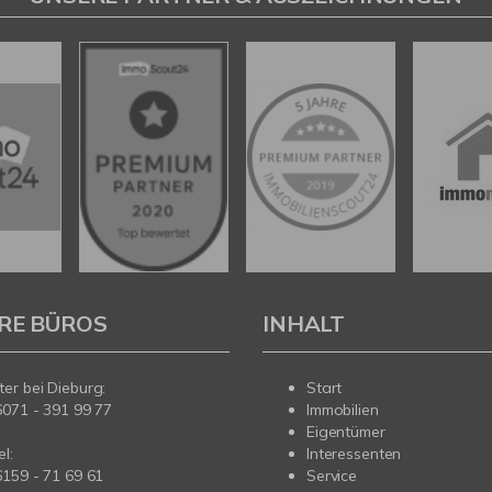
RE BÜROS
INHALT
er bei Dieburg:
Start
6071 - 391 99 77
Immobilien
Eigentümer
l:
Interessenten
6159 - 71 69 61
Service