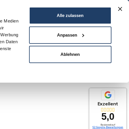
06151 - 734 75 950
Alle zulassen
le Medien
ir
N
SERVICE
NEWS
DARMSTADT
KONTAKT
, Werbung
Anpassen
ren Daten
ienste
Ablehnen
Exzellent
5,0
Basierend auf
52 Google-Bewertungen