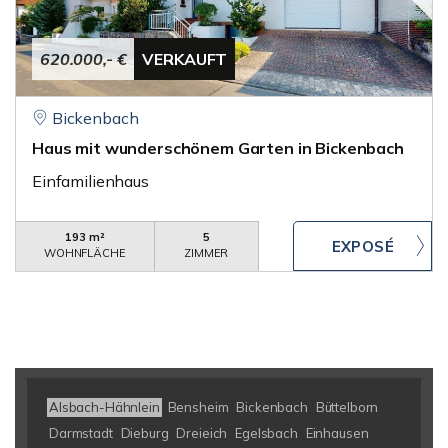
620.000,- €
VERKAUFT
Bickenbach
Haus mit wunderschönem Garten in Bickenbach
Einfamilienhaus
193 m²
5
WOHNFLÄCHE
ZIMMER
Alsbach-Hähnlein
Bensheim
Bickenbach
Büttelborn
Darmstadt
Dieburg
Dreieich
Egelsbach
Einhausen