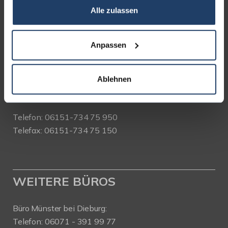
Alle zulassen
terrakon Immobilienberatung
Bad Nauheimer Straße 4
64289 Darmstadt
Anpassen
Bürozeiten:
Mo. - Fr. 9.00 - 18.00 Uhr
Ablehnen
Sa. + So. nach Vereinbarung
Telefon: 06151-734 75 950
Telefax: 06151-734 75 150
WEITERE BÜROS
Büro Münster bei Dieburg:
Telefon: 06071 - 391 99 77