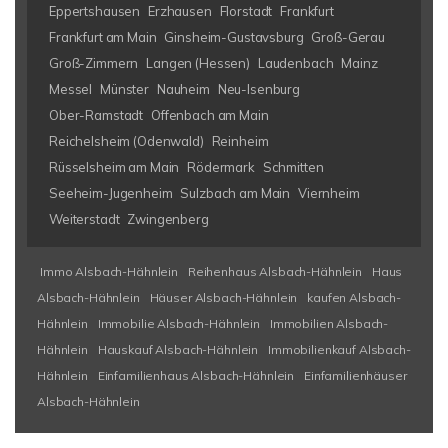
Eppertshausen
Erzhausen
Florstadt
Frankfurt
Frankfurt am Main
Ginsheim-Gustavsburg
Groß-Gerau
Groß-Zimmern
Langen (Hessen)
Laudenbach
Mainz
Messel
Münster
Nauheim
Neu-Isenburg
Ober-Ramstadt
Offenbach am Main
Reichelsheim (Odenwald)
Reinheim
Rüsselsheim am Main
Rödermark
Schmitten
Seeheim-Jugenheim
Sulzbach am Main
Viernheim
Weiterstadt
Zwingenberg
Immo Alsbach-Hähnlein
Reihenhaus Alsbach-Hähnlein
Haus
Alsbach-Hähnlein
Häuser Alsbach-Hähnlein
kaufen Alsbach-
Hähnlein
Immobilie Alsbach-Hähnlein
Immobilien Alsbach-
Hähnlein
Hauskauf Alsbach-Hähnlein
Immobilienkauf Alsbach-
Hähnlein
Einfamilienhaus Alsbach-Hähnlein
Einfamilienhäuser
Alsbach-Hähnlein