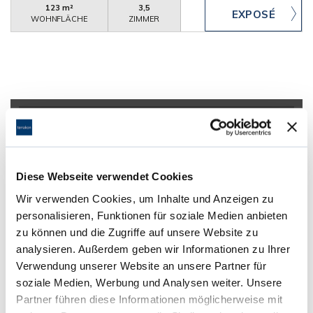
123 m²
3,5
WOHNFLÄCHE
ZIMMER
Alsbach-Hähnlein
Bensheim
Bickenbach
Büttelborn
Darmstadt
Dieburg
Dreieich
Egelsbach
Einhausen
Eppertshausen
Erzhausen
Florstadt
Frankfurt
Diese Webseite verwendet Cookies
Frankfurt am Main
Ginsheim-Gustavsburg
Groß-Gerau
Wir verwenden Cookies, um Inhalte und Anzeigen zu
Groß-Zimmern
Langen (Hessen)
Laudenbach
Mainz
personalisieren, Funktionen für soziale Medien anbieten
Messel
Münster
Nauheim
Neu-Isenburg
zu können und die Zugriffe auf unsere Website zu
Ober-Ramstadt
Offenbach am Main
analysieren. Außerdem geben wir Informationen zu Ihrer
Reichelsheim (Odenwald)
Reinheim
Verwendung unserer Website an unsere Partner für
Rüsselsheim am Main
Rödermark
Schmitten
soziale Medien, Werbung und Analysen weiter. Unsere
Seeheim-Jugenheim
Sulzbach am Main
Viernheim
Partner führen diese Informationen möglicherweise mit
Weiterstadt
Zwingenberg