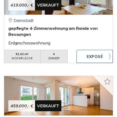
419.000,- €
VERKAUFT
Darmstadt
gepflegte 4-Zimmerwohnung am Rande von
Bessungen
Erdgeschosswohnung
91,42 m²
4
WOHNFLÄCHE
ZIMMER
459.000,- €
VERKAUFT