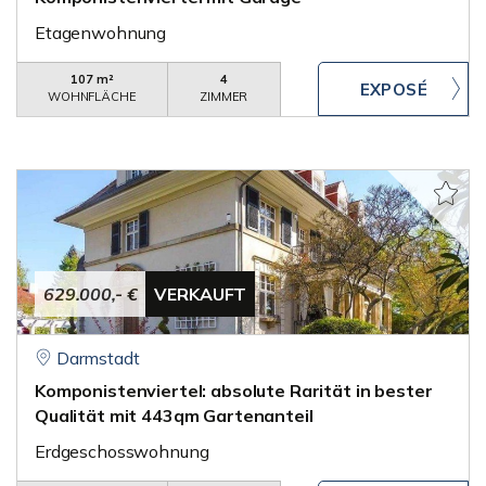
Etagenwohnung
107 m²
4
WOHNFLÄCHE
ZIMMER
629.000,- €
VERKAUFT
Darmstadt
Komponistenviertel: absolute Rarität in bester
Qualität mit 443qm Gartenanteil
Erdgeschosswohnung