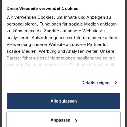
Diese Webseite verwendet Cookies
Wir verwenden Cookies, um Inhalte und Anzeigen zu
personalisieren, Funktionen für soziale Medien anbieten
zu können und die Zugriffe auf unsere Website zu
analysieren. Außerdem geben wir Informationen zu Ihrer
Verwendung unserer Website an unsere Partner für
soziale Medien, Werbung und Analysen weiter. Unsere
KONTAKT
Partner führen diese Informationen möglicherweise mit
weiteren Daten zusammen, die Sie ihnen bereitgestellt
terrakon Immobilienberatung
haben oder die sie im Rahmen Ihrer Nutzung der Dienste
Bad Nauheimer Straße 4
gesammelt haben.
Details zeigen
64289 Darmstadt
Bürozeiten:
Alle zulassen
Mo. - Fr. 9.00 - 18.00 Uhr
Sa. + So. nach Vereinbarung
Anpassen