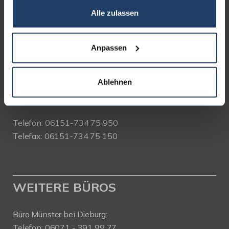
Alle zulassen
terrakon Immobilienberatung
Bad Nauheimer Straße 4
64289 Darmstadt
Anpassen
Bürozeiten:
Ablehnen
Mo. - Fr. 9.00 - 18.00 Uhr
Sa. + So. nach Vereinbarung
Telefon: 06151-734 75 950
Telefax: 06151-734 75 150
WEITERE BÜROS
Büro Münster bei Dieburg:
Telefon: 06071 - 391 99 77