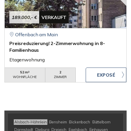
189.000,- €
VERKAUFT
Offenbach am Main
Preisreduzierung! 2-Zimmerwohnung in 8-
Familienhaus
Etagenwohnung
52 m²
2
WOHNFLÄCHE
ZIMMER
Alsbach-Hähnlein
Bensheim
Bickenbach
Büttelborn
Darmstadt
Dieburg
Dreieich
Egelsbach
Einhausen