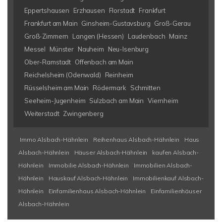
Eppertshausen
Erzhausen
Florstadt
Frankfurt
Frankfurt am Main
Ginsheim-Gustavsburg
Groß-Gerau
Groß-Zimmern
Langen (Hessen)
Laudenbach
Mainz
Messel
Münster
Nauheim
Neu-Isenburg
Ober-Ramstadt
Offenbach am Main
Reichelsheim (Odenwald)
Reinheim
Rüsselsheim am Main
Rödermark
Schmitten
Seeheim-Jugenheim
Sulzbach am Main
Viernheim
Weiterstadt
Zwingenberg
Immo Alsbach-Hähnlein
Reihenhaus Alsbach-Hähnlein
Haus
Alsbach-Hähnlein
Häuser Alsbach-Hähnlein
kaufen Alsbach-
Hähnlein
Immobilie Alsbach-Hähnlein
Immobilien Alsbach-
Hähnlein
Hauskauf Alsbach-Hähnlein
Immobilienkauf Alsbach-
Hähnlein
Einfamilienhaus Alsbach-Hähnlein
Einfamilienhäuser
Alsbach-Hähnlein