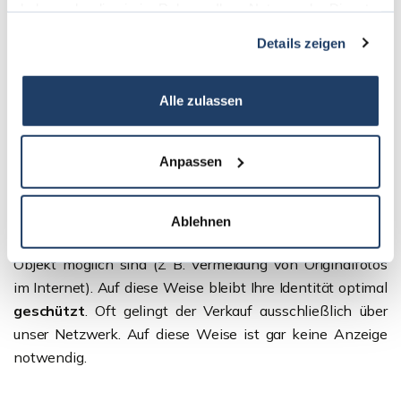
haben oder die sie im Rahmen Ihrer Nutzung der Dienste
gesammelt haben.
8. Grund
Details zeigen
Diskretion und
Direktvermittlung
.
Alle zulassen
Anpassen
Bei jedem Immobilienverkauf durch unser Team ist
Diskretion
höchstes Gebot
. Falls gewünscht, vermitteln
Ablehnen
wir Ihre Immobilie so, dass keinerlei Rückschlüsse auf das
Objekt möglich sind (z. B. Vermeidung von Originalfotos
im Internet). Auf diese Weise bleibt Ihre Identität optimal
geschützt
. Oft gelingt der Verkauf ausschließlich über
unser Netzwerk. Auf diese Weise ist gar keine Anzeige
notwendig.