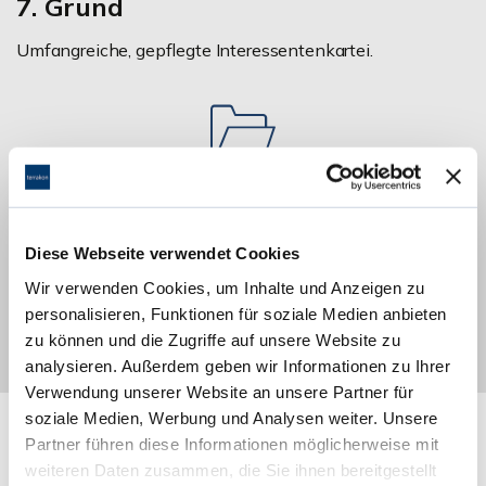
7. Grund
Umfangreiche, gepflegte Interessentenkartei.
Unsere
Interessentenkartei
ist stets „up to date“ und
gefüllt mit aktuellen,
konkreten
Suchanfragen solventer,
Diese Webseite verwendet Cookies
potentieller
Käufer
und
Mieter
. Vielleicht befindet sich
der ideale Käufer Ihrer Immobilie schon jetzt in unserer
Wir verwenden Cookies, um Inhalte und Anzeigen zu
Kartei.
personalisieren, Funktionen für soziale Medien anbieten
zu können und die Zugriffe auf unsere Website zu
analysieren. Außerdem geben wir Informationen zu Ihrer
Verwendung unserer Website an unsere Partner für
soziale Medien, Werbung und Analysen weiter. Unsere
Partner führen diese Informationen möglicherweise mit
weiteren Daten zusammen, die Sie ihnen bereitgestellt