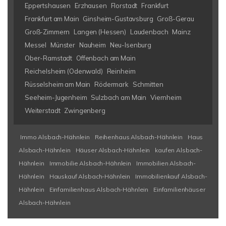
Eppertshausen
Erzhausen
Florstadt
Frankfurt
Frankfurt am Main
Ginsheim-Gustavsburg
Groß-Gerau
Groß-Zimmern
Langen (Hessen)
Laudenbach
Mainz
Messel
Münster
Nauheim
Neu-Isenburg
Ober-Ramstadt
Offenbach am Main
Reichelsheim (Odenwald)
Reinheim
Rüsselsheim am Main
Rödermark
Schmitten
Seeheim-Jugenheim
Sulzbach am Main
Viernheim
Weiterstadt
Zwingenberg
Immo Alsbach-Hähnlein
Reihenhaus Alsbach-Hähnlein
Haus
Alsbach-Hähnlein
Häuser Alsbach-Hähnlein
kaufen Alsbach-
Hähnlein
Immobilie Alsbach-Hähnlein
Immobilien Alsbach-
Hähnlein
Hauskauf Alsbach-Hähnlein
Immobilienkauf Alsbach-
Hähnlein
Einfamilienhaus Alsbach-Hähnlein
Einfamilienhäuser
Alsbach-Hähnlein