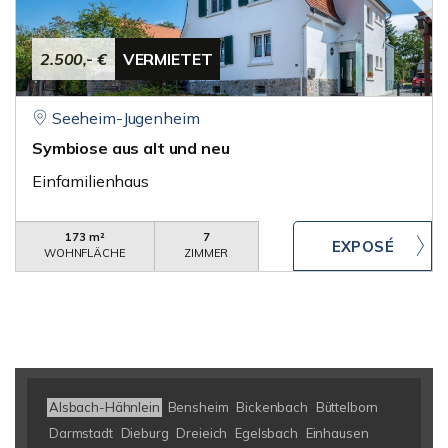
2.500,- €
VERMIETET
Seeheim-Jugenheim
Symbiose aus alt und neu
Einfamilienhaus
173 m²
7
WOHNFLÄCHE
ZIMMER
Alsbach-Hähnlein
Bensheim
Bickenbach
Büttelborn
Darmstadt
Dieburg
Dreieich
Egelsbach
Einhausen