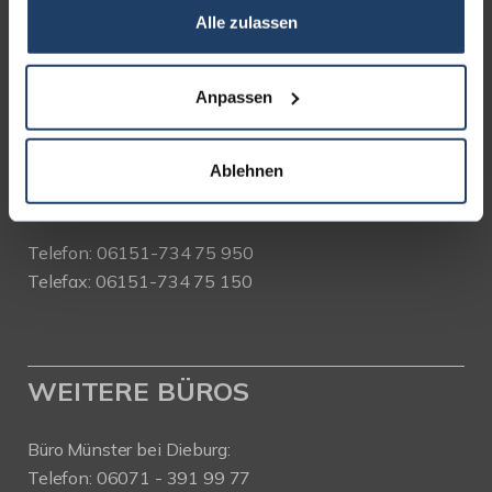
Alle zulassen
terrakon Immobilienberatung
Bad Nauheimer Straße 4
64289 Darmstadt
Anpassen
Bürozeiten:
Mo. - Fr. 9.00 - 18.00 Uhr
Ablehnen
Sa. + So. nach Vereinbarung
Telefon: 06151-734 75 950
Telefax: 06151-734 75 150
WEITERE BÜROS
Büro Münster bei Dieburg:
Telefon: 06071 - 391 99 77