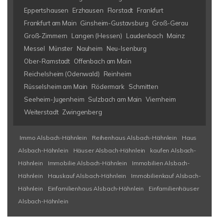
Eppertshausen
Erzhausen
Florstadt
Frankfurt
Frankfurt am Main
Ginsheim-Gustavsburg
Groß-Gerau
Groß-Zimmern
Langen (Hessen)
Laudenbach
Mainz
Messel
Münster
Nauheim
Neu-Isenburg
Ober-Ramstadt
Offenbach am Main
Reichelsheim (Odenwald)
Reinheim
Rüsselsheim am Main
Rödermark
Schmitten
Seeheim-Jugenheim
Sulzbach am Main
Viernheim
Weiterstadt
Zwingenberg
Immo Alsbach-Hähnlein
Reihenhaus Alsbach-Hähnlein
Haus
Alsbach-Hähnlein
Häuser Alsbach-Hähnlein
kaufen Alsbach-
Hähnlein
Immobilie Alsbach-Hähnlein
Immobilien Alsbach-
Hähnlein
Hauskauf Alsbach-Hähnlein
Immobilienkauf Alsbach-
Hähnlein
Einfamilienhaus Alsbach-Hähnlein
Einfamilienhäuser
Alsbach-Hähnlein