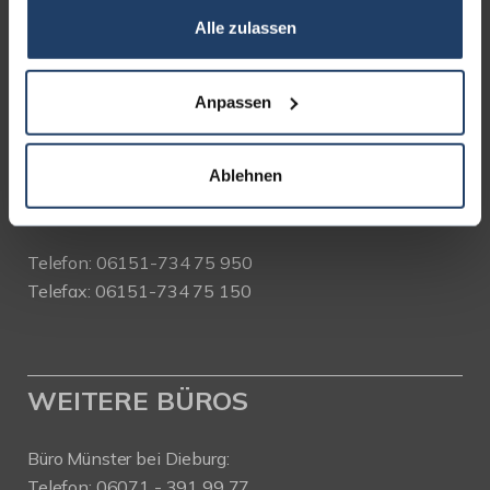
Alle zulassen
terrakon Immobilienberatung
Bad Nauheimer Straße 4
64289 Darmstadt
Anpassen
Bürozeiten:
Ablehnen
Mo. - Fr. 9.00 - 18.00 Uhr
Sa. + So. nach Vereinbarung
Telefon: 06151-734 75 950
Telefax: 06151-734 75 150
WEITERE BÜROS
Büro Münster bei Dieburg:
Telefon: 06071 - 391 99 77