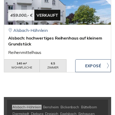
459.000,- €
VERKAUFT
Alsbach-Hähnlein
Alsbach: hochwertiges Reihenhaus auf kleinem
Grundstück
Reihenmittelhaus
140 m²
6,5
WOHNFLÄCHE
ZIMMER
Alsbach-Hähnlein
Bensheim
Bickenbach
Büttelborn
Darmstadt
Dieburg
Dreieich
Egelsbach
Einhausen