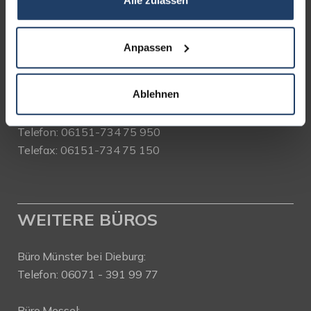
Alle zulassen
Bad Nauheimer Straße 4
64289 Darmstadt
Anpassen
Bürozeiten:
Mo. - Fr. 9.00 - 18.00 Uhr
Ablehnen
Sa. + So. nach Vereinbarung
Telefon: 06151-734 75 950
Telefax: 06151-734 75 150
WEITERE BÜROS
Büro Münster bei Dieburg:
Telefon: 06071 - 391 99 77
Büro Messel: