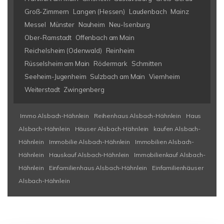
Groß-Zimmern
Langen (Hessen)
Laudenbach
Mainz
Messel
Münster
Nauheim
Neu-Isenburg
Ober-Ramstadt
Offenbach am Main
Reichelsheim (Odenwald)
Reinheim
Rüsselsheim am Main
Rödermark
Schmitten
Seeheim-Jugenheim
Sulzbach am Main
Viernheim
Weiterstadt
Zwingenberg
Immo Alsbach-Hähnlein
Reihenhaus Alsbach-Hähnlein
Haus
Alsbach-Hähnlein
Häuser Alsbach-Hähnlein
kaufen Alsbach-
Hähnlein
Immobilie Alsbach-Hähnlein
Immobilien Alsbach-
Hähnlein
Hauskauf Alsbach-Hähnlein
Immobilienkauf Alsbach-
Hähnlein
Einfamilienhaus Alsbach-Hähnlein
Einfamilienhäuser
Alsbach-Hähnlein