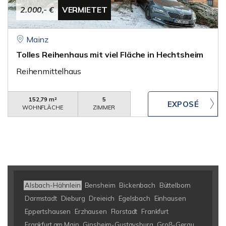
2.000,- €
VERMIETET
Mainz
Tolles Reihenhaus mit viel Fläche in Hechtsheim
Reihenmittelhaus
152,79 m²
5
WOHNFLÄCHE
ZIMMER
Alsbach-Hähnlein
Bensheim
Bickenbach
Büttelborn
Darmstadt
Dieburg
Dreieich
Egelsbach
Einhausen
Eppertshausen
Erzhausen
Florstadt
Frankfurt
Frankfurt am Main
Ginsheim-Gustavsburg
Groß-Gerau