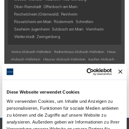
Ober-Ramstadt
Offenbach am Main
Reichelsheim (Odenwald)
Reinheim
Rüsselsheim am Main
Rödermark
Schmitten
Seeheim-Jugenheim
Sulzbach am Main
Viernheim
Weiterstadt
Zwingenberg
Immo Alsbach-Hähnlein
Reihenhaus Alsbach-Hähnlein
Haus
Alsbach-Hähnlein
Häuser Alsbach-Hähnlein
kaufen Alsbach-
Hähnlein
Immobilie Alsbach-Hähnlein
Immobilien Alsbach-
Hähnlein
Hauskauf Alsbach-Hähnlein
Immobilienkauf Alsbach-
Hähnlein
Einfamilienhaus Alsbach-Hähnlein
Einfamilienhäuser
Alsbach-Hähnlein
Diese Webseite verwendet Cookies
Wir verwenden Cookies, um Inhalte und Anzeigen zu
personalisieren, Funktionen für soziale Medien anbieten
zu können und die Zugriffe auf unsere Website zu
analysieren. Außerdem geben wir Informationen zu Ihrer
Verwendung unserer Website an unsere Partner für