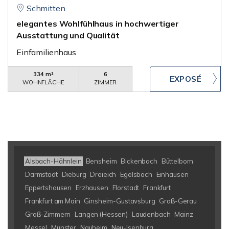
Schmitten
elegantes Wohlfühlhaus in hochwertiger
Ausstattung und Qualität
Einfamilienhaus
334 m²
6
WOHNFLÄCHE
ZIMMER
Alsbach-Hähnlein
Bensheim
Bickenbach
Büttelborn
Darmstadt
Dieburg
Dreieich
Egelsbach
Einhausen
Eppertshausen
Erzhausen
Florstadt
Frankfurt
Frankfurt am Main
Ginsheim-Gustavsburg
Groß-Gerau
Groß-Zimmern
Langen (Hessen)
Laudenbach
Mainz
Messel
Münster
Nauheim
Neu-Isenburg