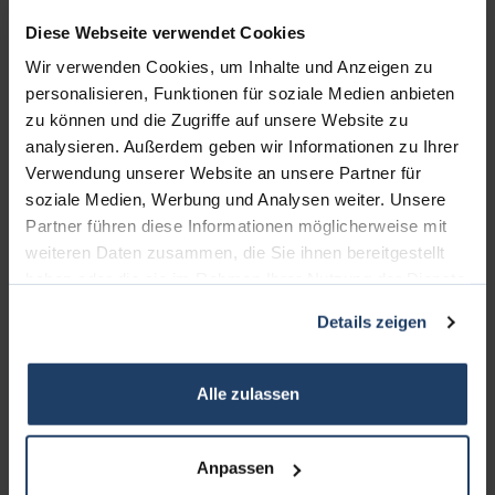
Diese Webseite verwendet Cookies
Wir verwenden Cookies, um Inhalte und Anzeigen zu
personalisieren, Funktionen für soziale Medien anbieten
zu können und die Zugriffe auf unsere Website zu
analysieren. Außerdem geben wir Informationen zu Ihrer
Verwendung unserer Website an unsere Partner für
soziale Medien, Werbung und Analysen weiter. Unsere
KONTAKT
Partner führen diese Informationen möglicherweise mit
weiteren Daten zusammen, die Sie ihnen bereitgestellt
terrakon Immobilienberatung
haben oder die sie im Rahmen Ihrer Nutzung der Dienste
Bad Nauheimer Straße 4
gesammelt haben.
Details zeigen
64289 Darmstadt
Bürozeiten:
Alle zulassen
Mo. - Fr. 9.00 - 18.00 Uhr
Sa. + So. nach Vereinbarung
Anpassen