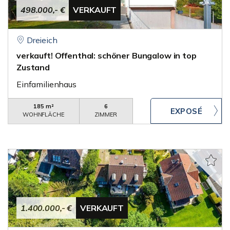
498.000,- €
VERKAUFT
Dreieich
verkauft! Offenthal: schöner Bungalow in top
Zustand
Einfamilienhaus
185 m²
6
WOHNFLÄCHE
ZIMMER
1.400.000,- €
VERKAUFT