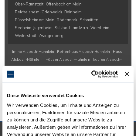
Ober-Ramstadt
Offenbach am Main
Reichelsheim (Odenwald)
Reinheim
Rüsselsheim am Main
Rödermark
Schmitten
Seeheim-Jugenheim
Sulzbach am Main
Viernheim
Weiterstadt
Zwingenberg
Immo Alsbach-Hähnlein
Reihenhaus Alsbach-Hähnlein
Haus
Alsbach-Hähnlein
Häuser Alsbach-Hähnlein
kaufen Alsbach-
Hähnlein
Immobilie Alsbach-Hähnlein
Immobilien Alsbach-
Hähnlein
Hauskauf Alsbach-Hähnlein
Immobilienkauf Alsbach-
Hähnlein
Einfamilienhaus Alsbach-Hähnlein
Einfamilienhäuser
Alsbach-Hähnlein
Diese Webseite verwendet Cookies
Wir verwenden Cookies, um Inhalte und Anzeigen zu
personalisieren, Funktionen für soziale Medien anbieten
zu können und die Zugriffe auf unsere Website zu
analysieren. Außerdem geben wir Informationen zu Ihrer
UNSERE PARTNER &
Verwendung unserer Website an unsere Partner für