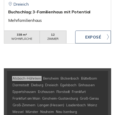
Dreieich
Buchschlag: 3-Familienhaus mit Potential
Mehrfamilienhaus
338 m²
12
WOHNFLÄCHE
ZIMMER
Alsbach-Hähnlein
Bensheim
Bickenbach
Büttelborn
Darmstadt
Dieburg
Dreieich
Egelsbach
Einhausen
Eppertshausen
Erzhausen
Florstadt
Frankfurt
Frankfurt am Main
Ginsheim-Gustavsburg
Groß-Gerau
Groß-Zimmern
Langen (Hessen)
Laudenbach
Mainz
Messel
Münster
Nauheim
Neu-Isenburg