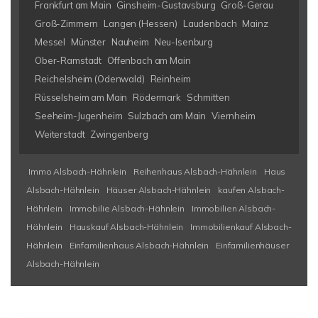
Frankfurt am Main
Ginsheim-Gustavsburg
Groß-Gerau
Groß-Zimmern
Langen (Hessen)
Laudenbach
Mainz
Messel
Münster
Nauheim
Neu-Isenburg
Ober-Ramstadt
Offenbach am Main
Reichelsheim (Odenwald)
Reinheim
Rüsselsheim am Main
Rödermark
Schmitten
Seeheim-Jugenheim
Sulzbach am Main
Viernheim
Weiterstadt
Zwingenberg
Immo Alsbach-Hähnlein
Reihenhaus Alsbach-Hähnlein
Haus
Alsbach-Hähnlein
Häuser Alsbach-Hähnlein
kaufen Alsbach-
Hähnlein
Immobilie Alsbach-Hähnlein
Immobilien Alsbach-
Hähnlein
Hauskauf Alsbach-Hähnlein
Immobilienkauf Alsbach-
Hähnlein
Einfamilienhaus Alsbach-Hähnlein
Einfamilienhäuser
Alsbach-Hähnlein