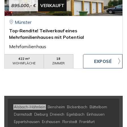
895.000,- €
VERKAUFT
Münster
Top-Rendite! Teilverkauf eines
Mehrfamilienhauses mit Potential
Mehrfamilienhaus
422 m²
18
WOHNFLÄCHE
ZIMMER
Alsbach-Hähnlein
Bensheim
Bickenbach
Büttelborn
Darmstadt
Dieburg
Dreieich
Egelsbach
Einhausen
Eppertshausen
Erzhausen
Florstadt
Frankfurt