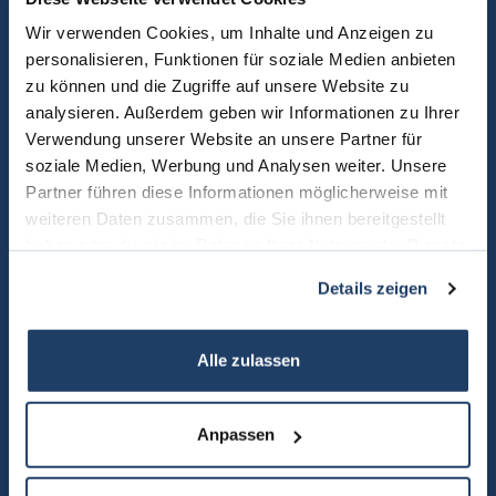
Wir verwenden Cookies, um Inhalte und Anzeigen zu
Erfahren Sie, was einen
personalisieren, Funktionen für soziale Medien anbieten
zu können und die Zugriffe auf unsere Website zu
seriösen Makler auszeichnet
analysieren. Außerdem geben wir Informationen zu Ihrer
Verwendung unserer Website an unsere Partner für
und was er für Sie leisten
soziale Medien, Werbung und Analysen weiter. Unsere
kann.
Partner führen diese Informationen möglicherweise mit
weiteren Daten zusammen, die Sie ihnen bereitgestellt
haben oder die sie im Rahmen Ihrer Nutzung der Dienste
Kontaktieren Sie uns
unverbindlich
. Wir freuen uns auf
gesammelt haben.
Sie.
Details zeigen
Alle zulassen
Anpassen