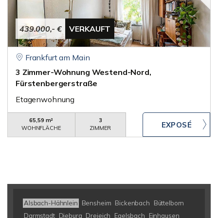
439.000,- €
VERKAUFT
Frankfurt am Main
3 Zimmer-Wohnung Westend-Nord,
Fürstenbergerstraße
Etagenwohnung
65,59 m²
3
WOHNFLÄCHE
ZIMMER
Alsbach-Hähnlein
Bensheim
Bickenbach
Büttelborn
Darmstadt
Dieburg
Dreieich
Egelsbach
Einhausen