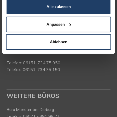
Alle zulassen
terrakon Immobilienberatung
Bad Nauheimer Straße 4
64289 Darmstadt
Anpassen
Bürozeiten:
Ablehnen
Mo. - Fr. 9.00 - 18.00 Uhr
Sa. + So. nach Vereinbarung
Telefon: 06151-734 75 950
Telefax: 06151-734 75 150
WEITERE BÜROS
Büro Münster bei Dieburg:
Telefon: 06071 - 391 99 77