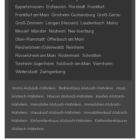
Eppertshausen
Erzhausen
Florstadt
Frankfurt
Frankfurt am Main
Ginsheim-Gustavsburg
Groß-Gerau
Groß-Zimmern
Langen (Hessen)
Laudenbach
Mainz
Messel
Münster
Nauheim
Neu-Isenburg
Ober-Ramstadt
Offenbach am Main
Reichelsheim (Odenwald)
Reinheim
Rüsselsheim am Main
Rödermark
Schmitten
Seeheim-Jugenheim
Sulzbach am Main
Viernheim
Weiterstadt
Zwingenberg
Immo Alsbach-Hähnlein
Reihenhaus Alsbach-Hähnlein
Haus
Alsbach-Hähnlein
Häuser Alsbach-Hähnlein
kaufen Alsbach-
Hähnlein
Immobilie Alsbach-Hähnlein
Immobilien Alsbach-
Hähnlein
Hauskauf Alsbach-Hähnlein
Immobilienkauf Alsbach-
Hähnlein
Einfamilienhaus Alsbach-Hähnlein
Einfamilienhäuser
Alsbach-Hähnlein