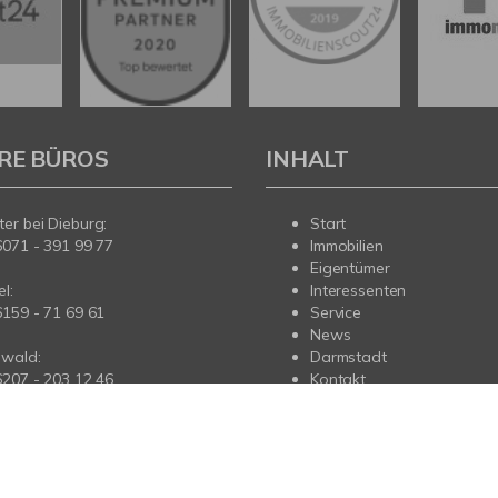
RE BÜROS
INHALT
er bei Dieburg:
Start
6071 - 391 99 77
Immobilien
Eigentümer
l:
Interessenten
6159 - 71 69 61
Service
News
wald:
Darmstadt
6207 - 203 12 46
Kontakt
us:
6173 - 963 84 44