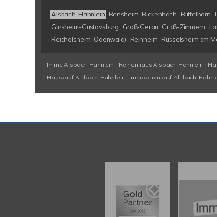
Alsbach-Hähnlein
Bensheim
Bickenbach
Büttelborn
Ginsheim-Gustavsburg
Groß-Gerau
Groß-Zimmern
La
Reichelsheim (Odenwald)
Reinheim
Rüsselsheim am M
Immo Alsbach-Hähnlein
Reihenhaus Alsbach-Hähnlein
Ha
Hauskauf Alsbach-Hähnlein
Immobilienkauf Alsbach-Hähnl