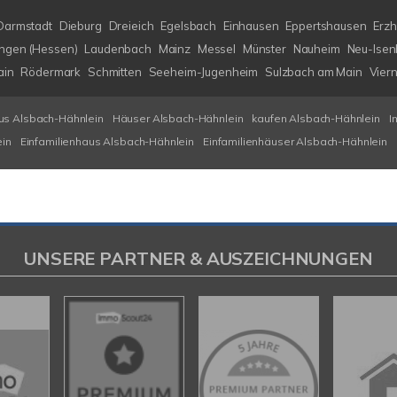
Darmstadt
Dieburg
Dreieich
Egelsbach
Einhausen
Eppertshausen
Erz
ngen (Hessen)
Laudenbach
Mainz
Messel
Münster
Nauheim
Neu-Isen
ain
Rödermark
Schmitten
Seeheim-Jugenheim
Sulzbach am Main
Vier
us Alsbach-Hähnlein
Häuser Alsbach-Hähnlein
kaufen Alsbach-Hähnlein
I
ein
Einfamilienhaus Alsbach-Hähnlein
Einfamilienhäuser Alsbach-Hähnlein
UNSERE PARTNER & AUSZEICHNUNGEN