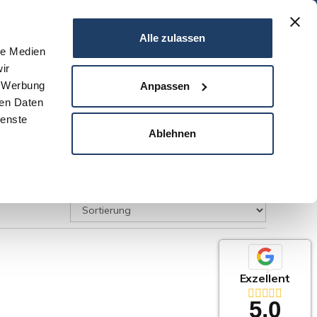
06151 - 734 75 950
Alle zulassen
le Medien
ir
N
SERVICE
NEWS
DARMSTADT
KONTAKT
, Werbung
Anpassen
ren Daten
ienste
Ablehnen
Exzellent
5,0