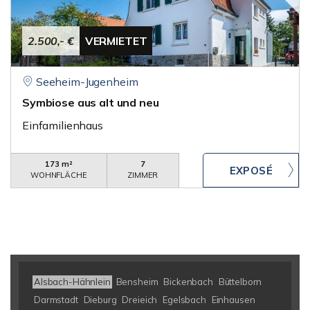
2.500,- €
VERMIETET
Seeheim-Jugenheim
Symbiose aus alt und neu
Einfamilienhaus
173 m²
7
WOHNFLÄCHE
ZIMMER
Alsbach-Hähnlein
Bensheim
Bickenbach
Büttelborn
Darmstadt
Dieburg
Dreieich
Egelsbach
Einhausen