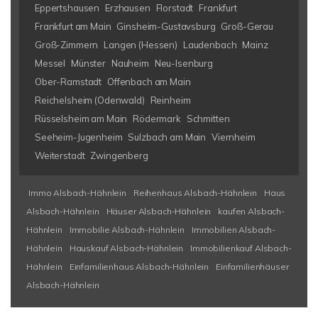
Eppertshausen
Erzhausen
Florstadt
Frankfurt
Frankfurt am Main
Ginsheim-Gustavsburg
Groß-Gerau
Groß-Zimmern
Langen (Hessen)
Laudenbach
Mainz
Messel
Münster
Nauheim
Neu-Isenburg
Ober-Ramstadt
Offenbach am Main
Reichelsheim (Odenwald)
Reinheim
Rüsselsheim am Main
Rödermark
Schmitten
Seeheim-Jugenheim
Sulzbach am Main
Viernheim
Weiterstadt
Zwingenberg
Immo Alsbach-Hähnlein
Reihenhaus Alsbach-Hähnlein
Haus
Alsbach-Hähnlein
Häuser Alsbach-Hähnlein
kaufen Alsbach-
Hähnlein
Immobilie Alsbach-Hähnlein
Immobilien Alsbach-
Hähnlein
Hauskauf Alsbach-Hähnlein
Immobilienkauf Alsbach-
Hähnlein
Einfamilienhaus Alsbach-Hähnlein
Einfamilienhäuser
Alsbach-Hähnlein