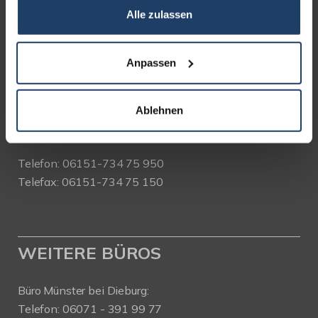
Alle zulassen
terrakon Immobilienberatung
Bad Nauheimer Straße 4
64289 Darmstadt
Anpassen
Bürozeiten:
Mo. - Fr. 9.00 - 18.00 Uhr
Ablehnen
Sa. + So. nach Vereinbarung
Telefon: 06151-734 75 950
Telefax: 06151-734 75 150
WEITERE BÜROS
Büro Münster bei Dieburg:
Telefon: 06071 - 391 99 77