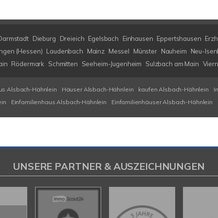
Darmstadt
Dieburg
Dreieich
Egelsbach
Einhausen
Eppertshausen
Erz
ngen (Hessen)
Laudenbach
Mainz
Messel
Münster
Nauheim
Neu-Isen
ain
Rödermark
Schmitten
Seeheim-Jugenheim
Sulzbach am Main
Vier
us Alsbach-Hähnlein
Häuser Alsbach-Hähnlein
kaufen Alsbach-Hähnlein
I
ein
Einfamilienhaus Alsbach-Hähnlein
Einfamilienhäuser Alsbach-Hähnlein
UNSERE PARTNER & AUSZEICHNUNGEN