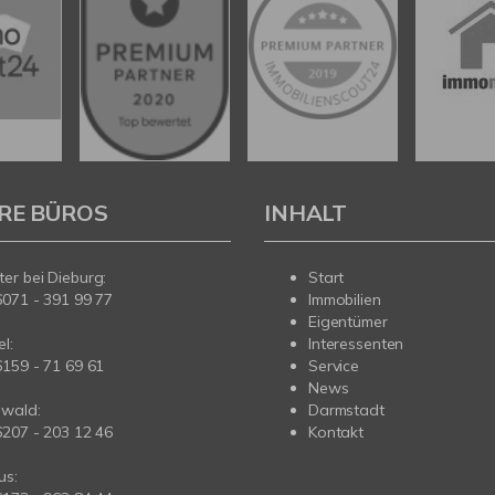
RE BÜROS
INHALT
er bei Dieburg:
Start
6071 - 391 99 77
Immobilien
Eigentümer
l:
Interessenten
6159 - 71 69 61
Service
News
wald:
Darmstadt
6207 - 203 12 46
Kontakt
us: