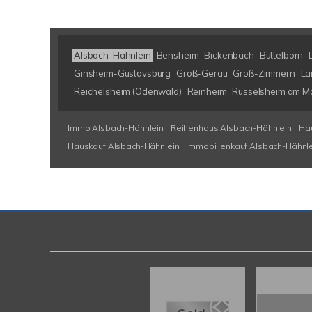
Alsbach-Hähnlein
Bensheim
Bickenbach
Büttelborn
Ginsheim-Gustavsburg
Groß-Gerau
Groß-Zimmern
La
Reichelsheim (Odenwald)
Reinheim
Rüsselsheim am M
Immo Alsbach-Hähnlein
Reihenhaus Alsbach-Hähnlein
Ha
Hauskauf Alsbach-Hähnlein
Immobilienkauf Alsbach-Hähnl