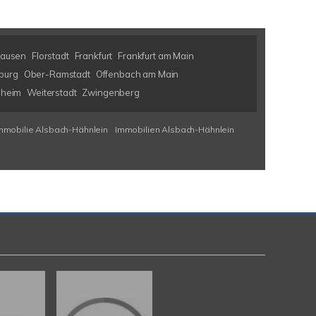
hausen
Florstadt
Frankfurt
Frankfurt am Main
burg
Ober-Ramstadt
Offenbach am Main
nheim
Weiterstadt
Zwingenberg
mmobilie Alsbach-Hähnlein
Immobilien Alsbach-Hähnlein