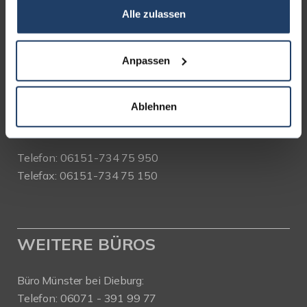
Alle zulassen
terrakon Immobilienberatung
Bad Nauheimer Straße 4
64289 Darmstadt
Anpassen
Bürozeiten:
Mo. - Fr. 9.00 - 18.00 Uhr
Ablehnen
Sa. + So. nach Vereinbarung
Telefon: 06151-734 75 950
Telefax: 06151-734 75 150
WEITERE BÜROS
Büro Münster bei Dieburg:
Telefon: 06071 - 391 99 77