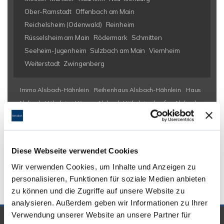
Ober-Ramstadt
Offenbach am Main
Reichelsheim (Odenwald)
Reinheim
Rüsselsheim am Main
Rödermark
Schmitten
Seeheim-Jugenheim
Sulzbach am Main
Viernheim
Weiterstadt
Zwingenberg
Immo Alsbach-Hähnlein
Reihenhaus Alsbach-Hähnlein
Haus
Alsbach-Hähnlein
Häuser Alsbach-Hähnlein
kaufen Alsbach-
Hähnlein
Immobilie Alsbach-Hähnlein
Immobilien Alsbach-
Hähnlein
Hauskauf Alsbach-Hähnlein
Immobilienkauf Alsbach-
Hähnlein
Einfamilienhaus Alsbach-Hähnlein
Einfamilienhäuser
Diese Webseite verwendet Cookies
Alsbach-Hähnlein
Wir verwenden Cookies, um Inhalte und Anzeigen zu
personalisieren, Funktionen für soziale Medien anbieten
zu können und die Zugriffe auf unsere Website zu
analysieren. Außerdem geben wir Informationen zu Ihrer
Verwendung unserer Website an unsere Partner für