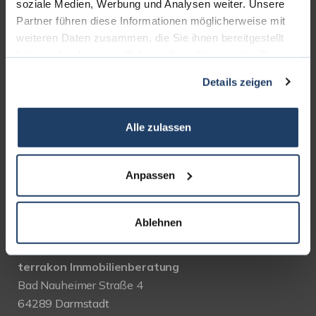
UNSERE PARTNER &
soziale Medien, Werbung und Analysen weiter. Unsere
Partner führen diese Informationen möglicherweise mit
AUSZEICHNUNGEN
weiteren Daten zusammen, die Sie ihnen bereitgestellt
haben oder die sie im Rahmen Ihrer Nutzung der Dienste
gesammelt haben.
Details zeigen
Alle zulassen
Anpassen
Ablehnen
KONTAKT
terrakon Immobilienberatung
Bad Nauheimer Straße 4
64289 Darmstadt