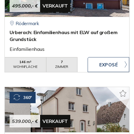
495.000,- €
VERKAUFT
Rödermark
Urberach: Einfamilienhaus mit ELW auf großem
Grundstück
Einfamilienhaus
146 m²
7
WOHNFLÄCHE
ZIMMER
360°
539.000,- €
VERKAUFT