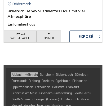
Rödermark
Urberach: liebevoll saniertes Haus mit viel
Atmosphäre
Einfamilienhaus
170 m²
7
WOHNFLÄCHE
ZIMMER
Alsbach-Hähnlein
Bensheim
Bickenbach
Büttelborn
Darmstadt
Dieburg
Dreieich
Egelsbach
Einhausen
Eppertshausen
Erzhausen
Florstadt
Frankfurt
Frankfurt am Main
Ginsheim-Gustavsburg
Groß-Gerau
Groß-Zimmern
Langen (Hessen)
Laudenbach
Mainz
Messel
Münster
Nauheim
Neu-Isenburg