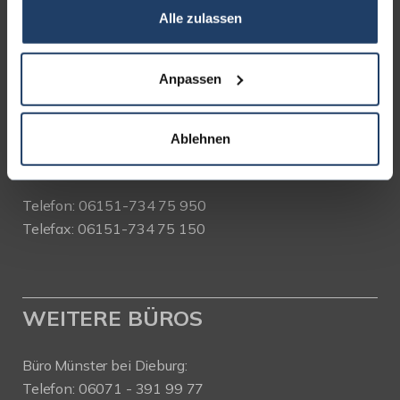
Alle zulassen
terrakon Immobilienberatung
Bad Nauheimer Straße 4
64289 Darmstadt
Anpassen
Bürozeiten:
Mo. - Fr. 9.00 - 18.00 Uhr
Ablehnen
Sa. + So. nach Vereinbarung
Telefon: 06151-734 75 950
Telefax: 06151-734 75 150
WEITERE BÜROS
Büro Münster bei Dieburg:
Telefon: 06071 - 391 99 77