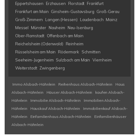
Eppertshausen
Erzhausen
Florstadt
Frankfurt
Frankfurt am Main
Ginsheim-Gustavsburg
Groß-Gerau
Groß-Zimmern
Langen (Hessen)
Laudenbach
Mainz
Messel
Münster
Nauheim
Neu-Isenburg
Ober-Ramstadt
Offenbach am Main
Reichelsheim (Odenwald)
Reinheim
Rüsselsheim am Main
Rödermark
Schmitten
Seeheim-Jugenheim
Sulzbach am Main
Viernheim
Weiterstadt
Zwingenberg
Immo Alsbach-Hähnlein
Reihenhaus Alsbach-Hähnlein
Haus
Alsbach-Hähnlein
Häuser Alsbach-Hähnlein
kaufen Alsbach-
Hähnlein
Immobilie Alsbach-Hähnlein
Immobilien Alsbach-
Hähnlein
Hauskauf Alsbach-Hähnlein
Immobilienkauf Alsbach-
Hähnlein
Einfamilienhaus Alsbach-Hähnlein
Einfamilienhäuser
Alsbach-Hähnlein