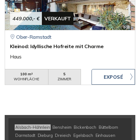
449.000,- €
VERKAUFT
Ober-Ramstadt
Kleinod: Idyllische Hofreite mit Charme
Haus
100 m²
5
WOHNFLÄCHE
ZIMMER
Alsbach-Hähnlein
Bensheim
Bickenbach
Büttelborn
Darmstadt
Dieburg
Dreieich
Egelsbach
Einhausen