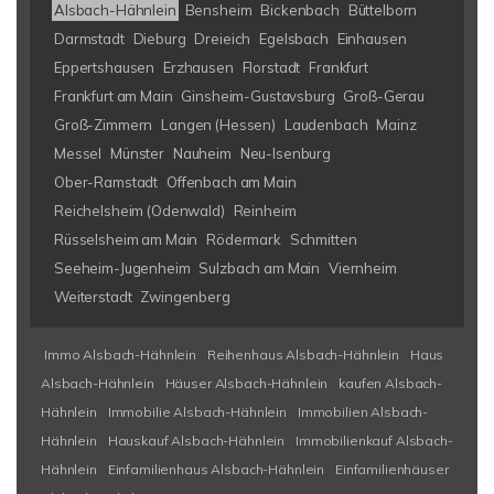
Alsbach-Hähnlein
Bensheim
Bickenbach
Büttelborn
Darmstadt
Dieburg
Dreieich
Egelsbach
Einhausen
Eppertshausen
Erzhausen
Florstadt
Frankfurt
Frankfurt am Main
Ginsheim-Gustavsburg
Groß-Gerau
Groß-Zimmern
Langen (Hessen)
Laudenbach
Mainz
Messel
Münster
Nauheim
Neu-Isenburg
Ober-Ramstadt
Offenbach am Main
Reichelsheim (Odenwald)
Reinheim
Rüsselsheim am Main
Rödermark
Schmitten
Seeheim-Jugenheim
Sulzbach am Main
Viernheim
Weiterstadt
Zwingenberg
Immo Alsbach-Hähnlein
Reihenhaus Alsbach-Hähnlein
Haus
Alsbach-Hähnlein
Häuser Alsbach-Hähnlein
kaufen Alsbach-
Hähnlein
Immobilie Alsbach-Hähnlein
Immobilien Alsbach-
Hähnlein
Hauskauf Alsbach-Hähnlein
Immobilienkauf Alsbach-
Hähnlein
Einfamilienhaus Alsbach-Hähnlein
Einfamilienhäuser