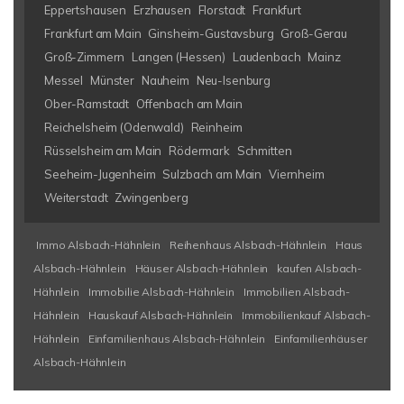
Eppertshausen
Erzhausen
Florstadt
Frankfurt
Frankfurt am Main
Ginsheim-Gustavsburg
Groß-Gerau
Groß-Zimmern
Langen (Hessen)
Laudenbach
Mainz
Messel
Münster
Nauheim
Neu-Isenburg
Ober-Ramstadt
Offenbach am Main
Reichelsheim (Odenwald)
Reinheim
Rüsselsheim am Main
Rödermark
Schmitten
Seeheim-Jugenheim
Sulzbach am Main
Viernheim
Weiterstadt
Zwingenberg
Immo Alsbach-Hähnlein
Reihenhaus Alsbach-Hähnlein
Haus
Alsbach-Hähnlein
Häuser Alsbach-Hähnlein
kaufen Alsbach-
Hähnlein
Immobilie Alsbach-Hähnlein
Immobilien Alsbach-
Hähnlein
Hauskauf Alsbach-Hähnlein
Immobilienkauf Alsbach-
Hähnlein
Einfamilienhaus Alsbach-Hähnlein
Einfamilienhäuser
Alsbach-Hähnlein