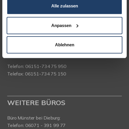
Alle zulassen
terrakon Immobilienberatung
Bad Nauheimer Straße 4
64289 Darmstadt
Anpassen
Bürozeiten:
Mo. - Fr. 9.00 - 18.00 Uhr
Ablehnen
Sa. + So. nach Vereinbarung
Telefon: 06151-734 75 950
Telefax: 06151-734 75 150
WEITERE BÜROS
Büro Münster bei Dieburg:
Telefon: 06071 - 391 99 77