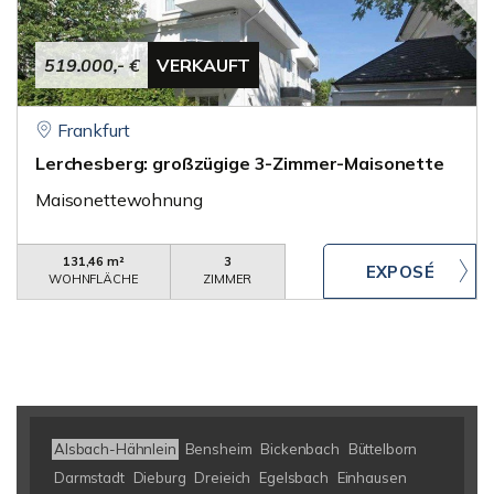
519.000,- €
VERKAUFT
Frankfurt
Lerchesberg: großzügige 3-Zimmer-Maisonette
Maisonettewohnung
131,46 m²
3
WOHNFLÄCHE
ZIMMER
Alsbach-Hähnlein
Bensheim
Bickenbach
Büttelborn
Darmstadt
Dieburg
Dreieich
Egelsbach
Einhausen