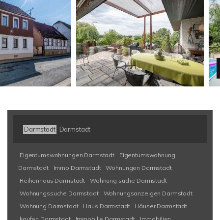
VER
Darmstadt
Darmstadt
Eigentumswohnungen Darmstadt
Eigentumswohnung
Darmstadt
Immo Darmstadt
Wohnungen Darmstadt
Reihenhaus Darmstadt
Wohnung suche Darmstadt
Wohnungssuche Darmstadt
Wohnungsanzeigen Darmstadt
Wohnung Darmstadt
Haus Darmstadt
Häuser Darmstadt
kaufen Darmstadt
Immobilie Darmstadt
Immobilien