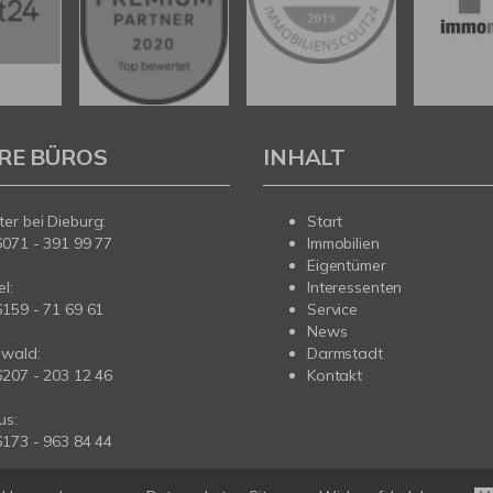
RE BÜROS
INHALT
er bei Dieburg:
Start
6071 - 391 99 77
Immobilien
Eigentümer
l:
Interessenten
6159 - 71 69 61
Service
News
wald:
Darmstadt
6207 - 203 12 46
Kontakt
us:
6173 - 963 84 44