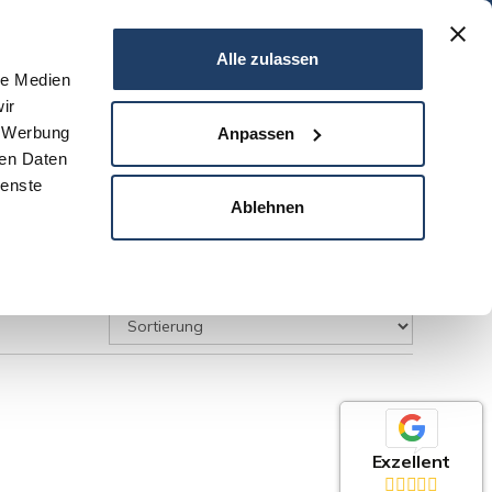
06151 - 734 75 950
Alle zulassen
le Medien
ir
N
SERVICE
NEWS
DARMSTADT
KONTAKT
, Werbung
Anpassen
ren Daten
ienste
Ablehnen
Exzellent