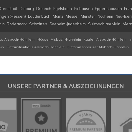
Darmstadt
Dieburg
Dreieich
Egelsbach
Einhausen
Eppertshausen
Erz
ngen (Hessen)
Laudenbach
Mainz
Messel
Münster
Nauheim
Neu-Isen
ain
Rödermark
Schmitten
Seeheim-Jugenheim
Sulzbach am Main
Vier
us Alsbach-Hähnlein
Häuser Alsbach-Hähnlein
kaufen Alsbach-Hähnlein
I
ein
Einfamilienhaus Alsbach-Hähnlein
Einfamilienhäuser Alsbach-Hähnlein
UNSERE PARTNER & AUSZEICHNUNGEN