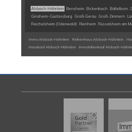
Alsbach-Hähnlein
Bensheim
Bickenbach
Büttelborn
Ginsheim-Gustavsburg
Groß-Gerau
Groß-Zimmern
La
Reichelsheim (Odenwald)
Reinheim
Rüsselsheim am M
Immo Alsbach-Hähnlein
Reihenhaus Alsbach-Hähnlein
Ha
Hauskauf Alsbach-Hähnlein
Immobilienkauf Alsbach-Hähnl