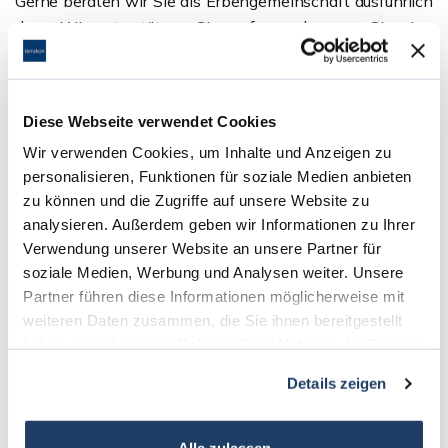
Gerne beraten wir Sie als Erbengemeinschaft ausführlich
dazu. Wir unterstützen Sie umfassend, wenn Sie eine
geerbte Immobilie verkaufen möchten und übernehmen
die Vermarktung und den Verkauf in Darmstadt. Möchten
Sie mehr
über uns
und unsere Leistungen erfahren? Dann
Diese Webseite verwendet Cookies
setzen Sie sich einfach direkt mit uns in Verbindung.
Wir verwenden Cookies, um Inhalte und Anzeigen zu
personalisieren, Funktionen für soziale Medien anbieten
Unsere Leistungen in der Übersicht:
zu können und die Zugriffe auf unsere Website zu
analysieren. Außerdem geben wir Informationen zu Ihrer
Unverbindliches Erstgespräch
Verwendung unserer Website an unsere Partner für
Fachgerechte Immobilienbewertung
soziale Medien, Werbung und Analysen weiter. Unsere
Professionelle Vermarktung
Partner führen diese Informationen möglicherweise mit
Interessentenmanagement
weiteren Daten zusammen, die Sie ihnen bereitgestellt
Organisation von Besichtigungen
haben oder die sie im Rahmen Ihrer Nutzung der Dienste
Führen der Verkaufsverhandlungen
gesammelt haben.
Details zeigen
Vorbereitung und Begleitung zum Notartermin
Kompetenter After-Sales-Service
Alle zulassen