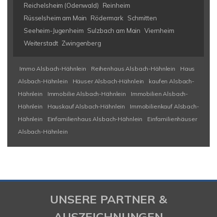
Reichelsheim (Odenwald)
Reinheim
Rüsselsheim am Main
Rödermark
Schmitten
Seeheim-Jugenheim
Sulzbach am Main
Viernheim
Weiterstadt
Zwingenberg
Immo Alsbach-Hähnlein
Reihenhaus Alsbach-Hähnlein
Haus
Alsbach-Hähnlein
Häuser Alsbach-Hähnlein
kaufen Alsbach-
Hähnlein
Immobilie Alsbach-Hähnlein
Immobilien Alsbach-
Hähnlein
Hauskauf Alsbach-Hähnlein
Immobilienkauf Alsbach-
Hähnlein
Einfamilienhaus Alsbach-Hähnlein
Einfamilienhäuser
Alsbach-Hähnlein
UNSERE PARTNER &
AUSZEICHNUNGEN