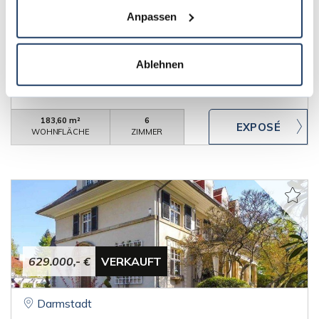
Anpassen
Darmstadt
Kranichstein: Großzügiges Split-Level-Haus in
Ablehnen
moderner Bauform
Einfamilienhaus
183,60 m²
6
WOHNFLÄCHE
ZIMMER
629.000,- €
VERKAUFT
Darmstadt