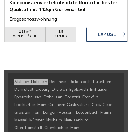
Komponistenviertel: absolute Rarität in bester
Qualität mit 443qm Gartenanteil
Erdgeschosswohnung
123 m²
3,5
WOHNFLÄCHE
ZIMMER
Alsbach-Hähnlein
Bensheim
Bickenbach
Büttelborn
Darmstadt
Dieburg
Dreieich
Egelsbach
Einhausen
Eppertshausen
Erzhausen
Florstadt
Frankfurt
Frankfurt am Main
Ginsheim-Gustavsburg
Groß-Gerau
Groß-Zimmern
Langen (Hessen)
Laudenbach
Mainz
Messel
Münster
Nauheim
Neu-Isenburg
Ober-Ramstadt
Offenbach am Main