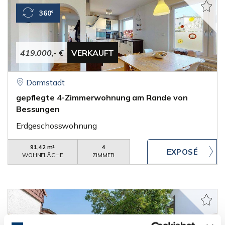
360°
419.000,- €
VERKAUFT
Darmstadt
gepflegte 4-Zimmerwohnung am Rande von
Bessungen
Erdgeschosswohnung
91,42 m²
4
WOHNFLÄCHE
ZIMMER