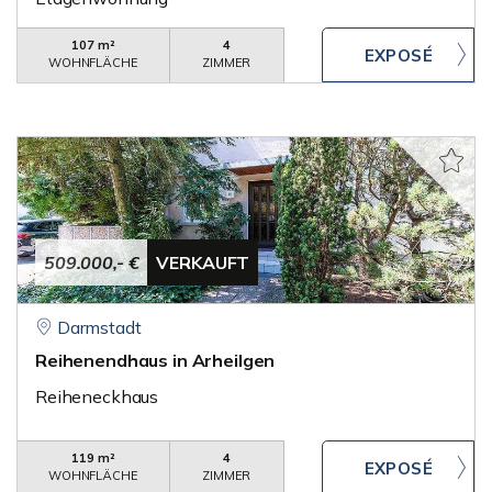
107 m²
4
WOHNFLÄCHE
ZIMMER
509.000,- €
VERKAUFT
Darmstadt
Reihenendhaus in Arheilgen
Reiheneckhaus
119 m²
4
WOHNFLÄCHE
ZIMMER