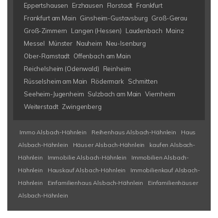
Eppertshausen
Erzhausen
Florstadt
Frankfurt
Frankfurt am Main
Ginsheim-Gustavsburg
Groß-Gerau
Groß-Zimmern
Langen (Hessen)
Laudenbach
Mainz
Messel
Münster
Nauheim
Neu-Isenburg
Ober-Ramstadt
Offenbach am Main
Reichelsheim (Odenwald)
Reinheim
Rüsselsheim am Main
Rödermark
Schmitten
Seeheim-Jugenheim
Sulzbach am Main
Viernheim
Weiterstadt
Zwingenberg
Immo Alsbach-Hähnlein
Reihenhaus Alsbach-Hähnlein
Haus
Alsbach-Hähnlein
Häuser Alsbach-Hähnlein
kaufen Alsbach-
Hähnlein
Immobilie Alsbach-Hähnlein
Immobilien Alsbach-
Hähnlein
Hauskauf Alsbach-Hähnlein
Immobilienkauf Alsbach-
Hähnlein
Einfamilienhaus Alsbach-Hähnlein
Einfamilienhäuser
Alsbach-Hähnlein