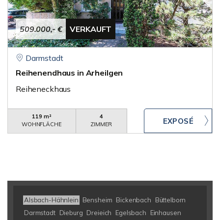
509.000,- €
VERKAUFT
Darmstadt
Reihenendhaus in Arheilgen
Reiheneckhaus
119 m²
4
WOHNFLÄCHE
ZIMMER
Alsbach-Hähnlein
Bensheim
Bickenbach
Büttelborn
Darmstadt
Dieburg
Dreieich
Egelsbach
Einhausen