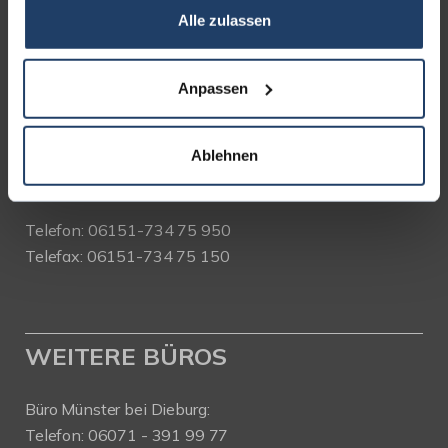
Alle zulassen
terrakon Immobilienberatung
Bad Nauheimer Straße 4
64289 Darmstadt
Anpassen
Bürozeiten:
Mo. - Fr. 9.00 - 18.00 Uhr
Ablehnen
Sa. + So. nach Vereinbarung
Telefon: 06151-734 75 950
Telefax: 06151-734 75 150
WEITERE BÜROS
Büro Münster bei Dieburg:
Telefon: 06071 - 391 99 77