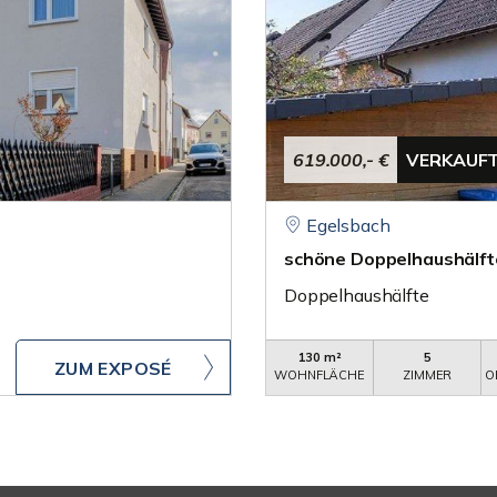
619.000,- €
VERKAUF
Egelsbach
schöne Doppelhaushälfte
Doppelhaushälfte
130 m²
5
ZUM EXPOSÉ
WOHNFLÄCHE
ZIMMER
O