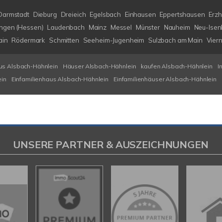
Darmstadt
Dieburg
Dreieich
Egelsbach
Einhausen
Eppertshausen
Erz
ngen (Hessen)
Laudenbach
Mainz
Messel
Münster
Nauheim
Neu-Isen
ain
Rödermark
Schmitten
Seeheim-Jugenheim
Sulzbach am Main
Vier
us Alsbach-Hähnlein
Häuser Alsbach-Hähnlein
kaufen Alsbach-Hähnlein
I
ein
Einfamilienhaus Alsbach-Hähnlein
Einfamilienhäuser Alsbach-Hähnlein
UNSERE PARTNER & AUSZEICHNUNGEN