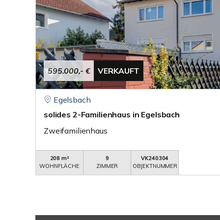
595.000,- €
VERKAUFT
Egelsbach
solides 2-Familienhaus in Egelsbach
Zweifamilienhaus
208 m²
9
VK240304
WOHNFLÄCHE
ZIMMER
OBJEKTNUMMER