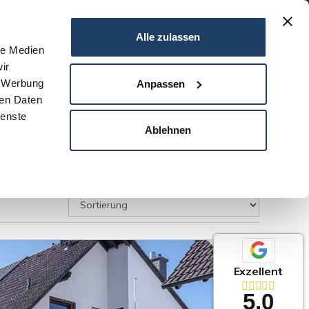
06151 - 734 75 950
Alle zulassen
le Medien
ir
N
SERVICE
NEWS
DARMSTADT
KONTAKT
, Werbung
Anpassen
ren Daten
ienste
Ablehnen
Exzellent
5,0