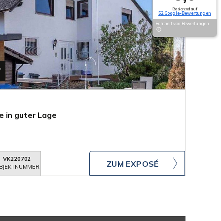
Basierend auf
52 Google-Bewertungen
Echtheit von Bewertungen
T
 in guter Lage
VK220702
ZUM EXPOSÉ
BJEKTNUMMER