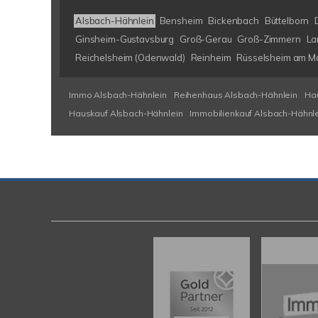
Alsbach-Hähnlein
Bensheim
Bickenbach
Büttelborn
Ginsheim-Gustavsburg
Groß-Gerau
Groß-Zimmern
La
Reichelsheim (Odenwald)
Reinheim
Rüsselsheim am M
Immo Alsbach-Hähnlein
Reihenhaus Alsbach-Hähnlein
Ha
Hauskauf Alsbach-Hähnlein
Immobilienkauf Alsbach-Hähnl