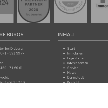
RE BÜROS
INHALT
er bei Dieburg:
Start
6071 - 391 99 77
Immobilien
Eigentümer
l:
Interessenten
6159 - 71 69 61
Service
News
wald:
Darmstadt
6207 - 203 12 46
Kontakt
us:
6173 - 963 84 44