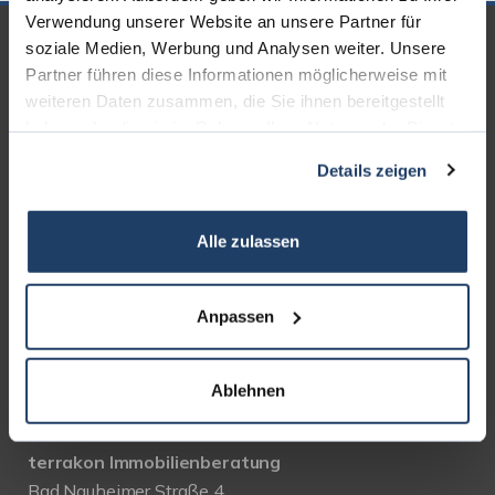
Verwendung unserer Website an unsere Partner für
UNSERE PARTNER &
soziale Medien, Werbung und Analysen weiter. Unsere
Partner führen diese Informationen möglicherweise mit
AUSZEICHNUNGEN
weiteren Daten zusammen, die Sie ihnen bereitgestellt
haben oder die sie im Rahmen Ihrer Nutzung der Dienste
gesammelt haben.
Details zeigen
Alle zulassen
Anpassen
Ablehnen
KONTAKT
terrakon Immobilienberatung
Bad Nauheimer Straße 4