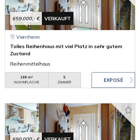
659.000,- €
VERKAUFT
Viernheim
Tolles Reihenhaus mit viel Platz in sehr gutem
Zustand
Reihenmittelhaus
188 m²
5
WOHNFLÄCHE
ZIMMER
690.000,- €
VERKAUFT