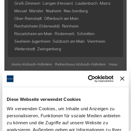
Groß-Zimmern
Langen (Hessen)
Laudenbach
Mainz
Messel
Münster
Nauheim
Neu-Isenburg
Ober-Ramstadt
Offenbach am Main
Reichelsheim (Odenwald)
Reinheim
Rüsselsheim am Main
Rödermark
Schmitten
Seeheim-Jugenheim
Sulzbach am Main
Viernheim
Weiterstadt
Zwingenberg
Immo Alsbach-Hähnlein
Reihenhaus Alsbach-Hähnlein
Haus
Alsbach-Hähnlein
Häuser Alsbach-Hähnlein
kaufen Alsbach-
Hähnlein
Immobilie Alsbach-Hähnlein
Immobilien Alsbach-
Hähnlein
Hauskauf Alsbach-Hähnlein
Immobilienkauf Alsbach-
Hähnlein
Einfamilienhaus Alsbach-Hähnlein
Einfamilienhäuser
Diese Webseite verwendet Cookies
Alsbach-Hähnlein
Wir verwenden Cookies, um Inhalte und Anzeigen zu
personalisieren, Funktionen für soziale Medien anbieten
zu können und die Zugriffe auf unsere Website zu
analysieren. Außerdem geben wir Informationen zu Ihrer