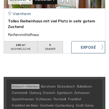
Viernheim
Tolles Reihenhaus mit viel Platz in sehr gutem
Zustand
Reihenmittelhaus
188 m²
5
WOHNFLÄCHE
ZIMMER
Alsbach-Hähnlein
Bensheim
Bickenbach
Büttelborn
Darmstadt
Dieburg
Dreieich
Egelsbach
Einhausen
Eppertshausen
Erzhausen
Florstadt
Frankfurt
Frankfurt am Main
Ginsheim-Gustavsburg
Groß-Gerau