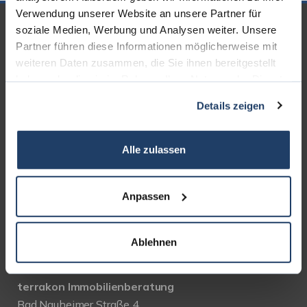
Verwendung unserer Website an unsere Partner für
UNSERE PARTNER &
soziale Medien, Werbung und Analysen weiter. Unsere
Partner führen diese Informationen möglicherweise mit
AUSZEICHNUNGEN
weiteren Daten zusammen, die Sie ihnen bereitgestellt
haben oder die sie im Rahmen Ihrer Nutzung der Dienste
gesammelt haben.
Details zeigen
Alle zulassen
Anpassen
Ablehnen
KONTAKT
terrakon Immobilienberatung
Bad Nauheimer Straße 4