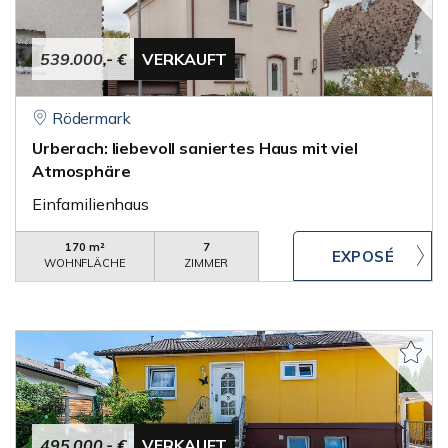
539.000,- €
VERKAUFT
Rödermark
Urberach: liebevoll saniertes Haus mit viel
Atmosphäre
Einfamilienhaus
170 m²
7
WOHNFLÄCHE
ZIMMER
495.000,- €
VERKAUFT