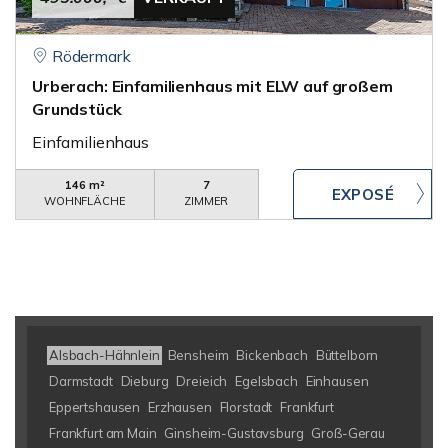
Rödermark
Urberach: Einfamilienhaus mit ELW auf großem
Grundstück
Einfamilienhaus
146 m²
7
WOHNFLÄCHE
ZIMMER
Alsbach-Hähnlein
Bensheim
Bickenbach
Büttelborn
Darmstadt
Dieburg
Dreieich
Egelsbach
Einhausen
Eppertshausen
Erzhausen
Florstadt
Frankfurt
Frankfurt am Main
Ginsheim-Gustavsburg
Groß-Gerau