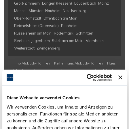
Groß-Zimmern
Langen (Hessen)
Laudenbach
Mainz
Messel
Münster
Nauheim
Neu-Isenburg
Ober-Ramstadt
Offenbach am Main
Reichelsheim (Odenwald)
Reinheim
Rüsselsheim am Main
Rödermark
Schmitten
Seeheim-Jugenheim
Sulzbach am Main
Viernheim
Weiterstadt
Zwingenberg
Immo Alsbach-Hähnlein
Reihenhaus Alsbach-Hähnlein
Haus
Alsbach-Hähnlein
Häuser Alsbach-Hähnlein
kaufen Alsbach-
Hähnlein
Immobilie Alsbach-Hähnlein
Immobilien Alsbach-
Hähnlein
Hauskauf Alsbach-Hähnlein
Immobilienkauf Alsbach-
Hähnlein
Einfamilienhaus Alsbach-Hähnlein
Einfamilienhäuser
Diese Webseite verwendet Cookies
Alsbach-Hähnlein
Wir verwenden Cookies, um Inhalte und Anzeigen zu
personalisieren, Funktionen für soziale Medien anbieten
zu können und die Zugriffe auf unsere Website zu
analysieren. Außerdem geben wir Informationen zu Ihrer