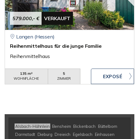
579.000,- €
VERKAUFT
Langen (Hessen)
Reihenmittelhaus für die junge Familie
Reihenmittelhaus
135 m²
5
WOHNFLÄCHE
ZIMMER
Alsbach-Hähnlein
Bensheim
Bickenbach
Büttelborn
Darmstadt
Dieburg
Dreieich
Egelsbach
Einhausen