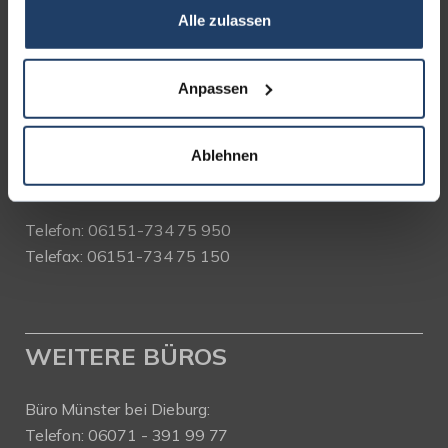
Alle zulassen
terrakon Immobilienberatung
Bad Nauheimer Straße 4
64289 Darmstadt
Anpassen
Bürozeiten:
Mo. - Fr. 9.00 - 18.00 Uhr
Ablehnen
Sa. + So. nach Vereinbarung
Telefon: 06151-734 75 950
Telefax: 06151-734 75 150
WEITERE BÜROS
Büro Münster bei Dieburg:
Telefon: 06071 - 391 99 77