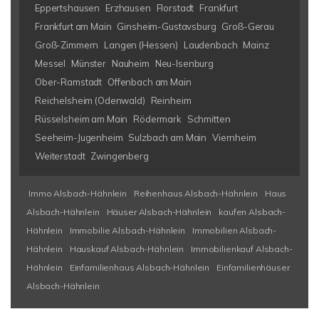
Eppertshausen
Erzhausen
Florstadt
Frankfurt
Frankfurt am Main
Ginsheim-Gustavsburg
Groß-Gerau
Groß-Zimmern
Langen (Hessen)
Laudenbach
Mainz
Messel
Münster
Nauheim
Neu-Isenburg
Ober-Ramstadt
Offenbach am Main
Reichelsheim (Odenwald)
Reinheim
Rüsselsheim am Main
Rödermark
Schmitten
Seeheim-Jugenheim
Sulzbach am Main
Viernheim
Weiterstadt
Zwingenberg
Immo Alsbach-Hähnlein
Reihenhaus Alsbach-Hähnlein
Haus
Alsbach-Hähnlein
Häuser Alsbach-Hähnlein
kaufen Alsbach-
Hähnlein
Immobilie Alsbach-Hähnlein
Immobilien Alsbach-
Hähnlein
Hauskauf Alsbach-Hähnlein
Immobilienkauf Alsbach-
Hähnlein
Einfamilienhaus Alsbach-Hähnlein
Einfamilienhäuser
Alsbach-Hähnlein