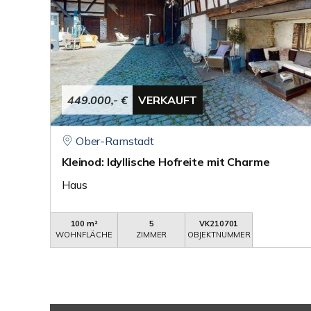
449.000,- €
VERKAUFT
Ober-Ramstadt
Kleinod: Idyllische Hofreite mit Charme
Haus
100 m²
5
VK210701
WOHNFLÄCHE
ZIMMER
OBJEKTNUMMER