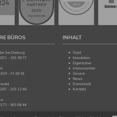
RE BÜROS
INHALT
er bei Dieburg:
Start
6071 - 391 99 77
Immobilien
Eigentümer
l:
Interessenten
6159 - 71 69 61
Service
News
wald:
Darmstadt
6207 - 203 12 46
Kontakt
us:
6173 - 963 84 44