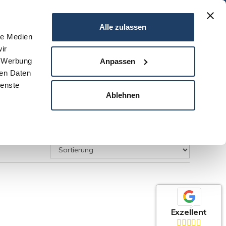
06151 - 734 75 950
Alle zulassen
le Medien
ir
N
SERVICE
NEWS
DARMSTADT
KONTAKT
, Werbung
Anpassen
ren Daten
ienste
Ablehnen
Exzellent