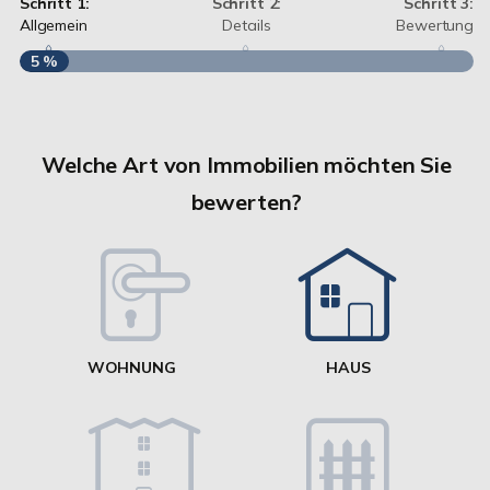
Schritt 1:
Schritt 2:
Schritt 3:
Allgemein
Details
Bewertung
5 %
S
A
Welche Art von Immobilien möchten Sie
bewerten?
W
<
WOHNUNG
HAUS
g