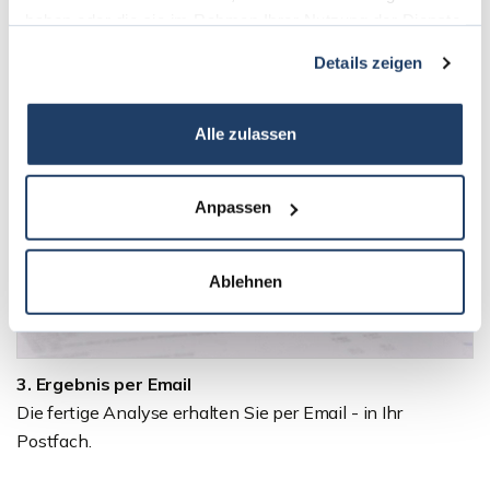
Datenverarbeitung und Auswertung anhand
haben oder die sie im Rahmen Ihrer Nutzung der Dienste
vergleichbarer Objekte.
gesammelt haben.
Details zeigen
Alle zulassen
Anpassen
Ablehnen
3. Ergebnis per Email
Die fertige Analyse erhalten Sie per Email - in Ihr
Postfach.