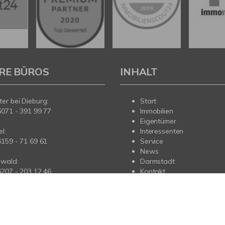
RE BÜROS
INHALT
er bei Dieburg:
Start
6071 - 391 99 77
Immobilien
Eigentümer
l:
Interessenten
6159 - 71 69 61
Service
News
wald:
Darmstadt
6207 - 203 12 46
Kontakt
us:
6173 - 963 84 44