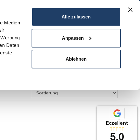
06151 - 734 75 950
Alle zulassen
le Medien
ir
N
SERVICE
NEWS
DARMSTADT
KONTAKT
, Werbung
Anpassen
ren Daten
ienste
Ablehnen
Exzellent
5,0