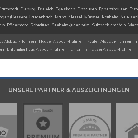
Darmstadt
Dieburg
Dreieich
Egelsbach
Einhausen
Eppertshausen
Erz
ngen (Hessen)
Laudenbach
Mainz
Messel
Münster
Nauheim
Neu-Isen
ain
Rödermark
Schmitten
Seeheim-Jugenheim
Sulzbach am Main
Vier
us Alsbach-Hähnlein
Häuser Alsbach-Hähnlein
kaufen Alsbach-Hähnlein
I
ein
Einfamilienhaus Alsbach-Hähnlein
Einfamilienhäuser Alsbach-Hähnlein
UNSERE PARTNER & AUSZEICHNUNGEN