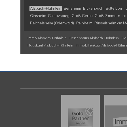
Alsbach-Hähnlein
Bensheim
Bickenbach
Büttelborn
Ginsheim-Gustavsburg
Groß-Gerau
Groß-Zimmern
La
Reichelsheim (Odenwald)
Reinheim
Rüsselsheim am M
Immo Alsbach-Hähnlein
Reihenhaus Alsbach-Hähnlein
Ha
Hauskauf Alsbach-Hähnlein
Immobilienkauf Alsbach-Hähnl