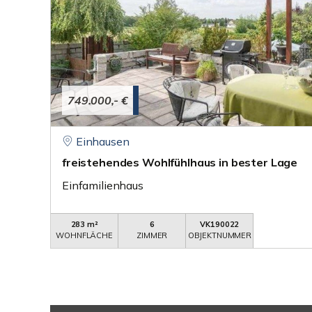
749.000,- €
Einhausen
freistehendes Wohlfühlhaus in bester Lage
Einfamilienhaus
283 m²
6
VK190022
WOHNFLÄCHE
ZIMMER
OBJEKTNUMMER