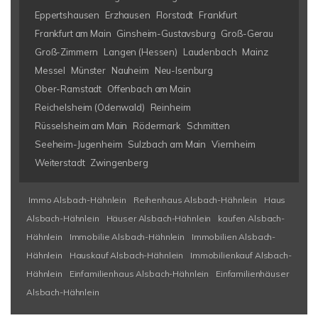
Eppertshausen
Erzhausen
Florstadt
Frankfurt
Frankfurt am Main
Ginsheim-Gustavsburg
Groß-Gerau
Groß-Zimmern
Langen (Hessen)
Laudenbach
Mainz
Messel
Münster
Nauheim
Neu-Isenburg
Ober-Ramstadt
Offenbach am Main
Reichelsheim (Odenwald)
Reinheim
Rüsselsheim am Main
Rödermark
Schmitten
Seeheim-Jugenheim
Sulzbach am Main
Viernheim
Weiterstadt
Zwingenberg
Immo Alsbach-Hähnlein
Reihenhaus Alsbach-Hähnlein
Haus
Alsbach-Hähnlein
Häuser Alsbach-Hähnlein
kaufen Alsbach-
Hähnlein
Immobilie Alsbach-Hähnlein
Immobilien Alsbach-
Hähnlein
Hauskauf Alsbach-Hähnlein
Immobilienkauf Alsbach-
Hähnlein
Einfamilienhaus Alsbach-Hähnlein
Einfamilienhäuser
Alsbach-Hähnlein