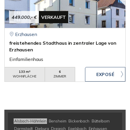
449.000,- €
VERKAUFT
Erzhausen
freistehendes Stadthaus in zentraler Lage von
Erzhausen
Einfamilienhaus
133 m²
6
WOHNFLÄCHE
ZIMMER
Alsbach-Hähnlein
Bensheim
Bickenbach
Büttelborn
Darmstadt
Dieburg
Dreieich
Egelsbach
Einhausen