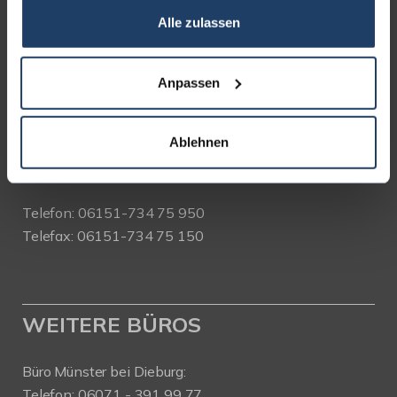
Alle zulassen
terrakon Immobilienberatung
Bad Nauheimer Straße 4
64289 Darmstadt
Anpassen
Bürozeiten:
Ablehnen
Mo. - Fr. 9.00 - 18.00 Uhr
Sa. + So. nach Vereinbarung
Telefon: 06151-734 75 950
Telefax: 06151-734 75 150
WEITERE BÜROS
Büro Münster bei Dieburg:
Telefon: 06071 - 391 99 77