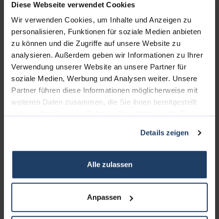
Diese Webseite verwendet Cookies
Wir verwenden Cookies, um Inhalte und Anzeigen zu
personalisieren, Funktionen für soziale Medien anbieten
zu können und die Zugriffe auf unsere Website zu
analysieren. Außerdem geben wir Informationen zu Ihrer
Verwendung unserer Website an unsere Partner für
KONTAKT
soziale Medien, Werbung und Analysen weiter. Unsere
Partner führen diese Informationen möglicherweise mit
terrakon Immobilienberatung
weiteren Daten zusammen, die Sie ihnen bereitgestellt
Bad Nauheimer Straße 4
haben oder die sie im Rahmen Ihrer Nutzung der Dienste
64289 Darmstadt
gesammelt haben.
Details zeigen
Bürozeiten:
Mo. - Fr. 9.00 - 18.00 Uhr
Alle zulassen
Sa. + So. nach Vereinbarung
Anpassen
Telefon: 06151-734 75 950
Telefax: 06151-734 75 150