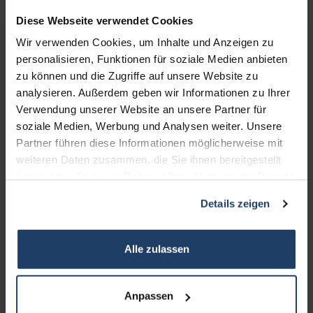
Diese Webseite verwendet Cookies
Wir verwenden Cookies, um Inhalte und Anzeigen zu
personalisieren, Funktionen für soziale Medien anbieten
zu können und die Zugriffe auf unsere Website zu
analysieren. Außerdem geben wir Informationen zu Ihrer
Verwendung unserer Website an unsere Partner für
soziale Medien, Werbung und Analysen weiter. Unsere
KONTAKT
Partner führen diese Informationen möglicherweise mit
weiteren Daten zusammen, die Sie ihnen bereitgestellt
terrakon Immobilienberatung
haben oder die sie im Rahmen Ihrer Nutzung der Dienste
Bad Nauheimer Straße 4
gesammelt haben.
Details zeigen
64289 Darmstadt
Bürozeiten:
Alle zulassen
Mo. - Fr. 9.00 - 18.00 Uhr
Sa. + So. nach Vereinbarung
Anpassen