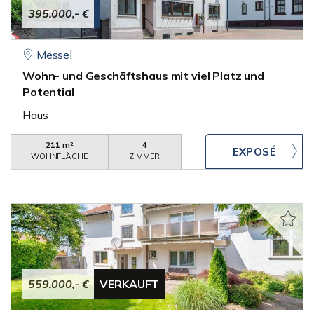
395.000,- €
Messel
Wohn- und Geschäftshaus mit viel Platz und
Potential
Haus
211 m²
4
WOHNFLÄCHE
ZIMMER
559.000,- €
VERKAUFT