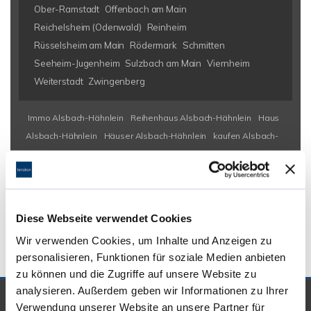
Ober-Ramstadt
Offenbach am Main
Reichelsheim (Odenwald)
Reinheim
Rüsselsheim am Main
Rödermark
Schmitten
Seeheim-Jugenheim
Sulzbach am Main
Viernheim
Weiterstadt
Zwingenberg
Immo Alsbach-Hähnlein
Reihenhaus Alsbach-Hähnlein
Haus
Alsbach-Hähnlein
Häuser Alsbach-Hähnlein
kaufen Alsbach-
Hähnlein
Immobilie Alsbach-Hähnlein
Immobilien Alsbach-
Hähnlein
Hauskauf Alsbach-Hähnlein
Immobilienkauf Alsbach-
Hähnlein
Einfamilienhaus Alsbach-Hähnlein
Einfamilienhäuser
Alsbach-Hähnlein
Diese Webseite verwendet Cookies
Wir verwenden Cookies, um Inhalte und Anzeigen zu
personalisieren, Funktionen für soziale Medien anbieten
zu können und die Zugriffe auf unsere Website zu
analysieren. Außerdem geben wir Informationen zu Ihrer
UNSERE PARTNER &
Verwendung unserer Website an unsere Partner für