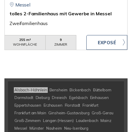
Messel
tolles 2-Familienhaus mit Gewerbe in Messel
Zweifamilienhaus
255 m²
9
WOHNFLÄCHE
ZIMMER
Alsbach-Hähnlein
Bensheim
Bickenbach
Büttelborn
Darmstadt
Dieburg
Dreieich
Egelsbach
Einhausen
Eppertshausen
Erzhausen
Florstadt
Frankfurt
Frankfurt am Main
Ginsheim-Gustavsburg
Groß-Gerau
Groß-Zimmern
Langen (Hessen)
Laudenbach
Mainz
Messel
Münster
Nauheim
Neu-Isenburg