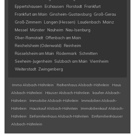
Eppertshausen
Erzhausen
Florstadt
Frankfurt
Frankfurt am Main
Ginsheim-Gustavsburg
Groß-Gerau
Groß-Zimmern
Langen (Hessen)
Laudenbach
Mainz
Messel
Münster
Nauheim
Neu-Isenburg
Ober-Ramstadt
Offenbach am Main
Reichelsheim (Odenwald)
Reinheim
Rüsselsheim am Main
Rödermark
Schmitten
Seeheim-Jugenheim
Sulzbach am Main
Viernheim
Weiterstadt
Zwingenberg
Immo Alsbach-Hähnlein
Reihenhaus Alsbach-Hähnlein
Haus
Alsbach-Hähnlein
Häuser Alsbach-Hähnlein
kaufen Alsbach-
Hähnlein
Immobilie Alsbach-Hähnlein
Immobilien Alsbach-
Hähnlein
Hauskauf Alsbach-Hähnlein
Immobilienkauf Alsbach-
Hähnlein
Einfamilienhaus Alsbach-Hähnlein
Einfamilienhäuser
Alsbach-Hähnlein