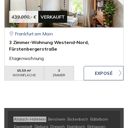
439.000,- €
VERKAUFT
Frankfurt am Main
3 Zimmer-Wohnung Westend-Nord,
Fürstenbergerstraße
Etagenwohnung
65,59 m²
3
WOHNFLÄCHE
ZIMMER
Alsbach-Hähnlein
Bensheim
Bickenbach
Büttelborn
Darmstadt
Dieburg
Dreieich
Egelsbach
Einhausen