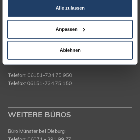
Alle zulassen
terrakon Immobilienberatung
Bad Nauheimer Straße 4
64289 Darmstadt
Anpassen
Bürozeiten:
Ablehnen
Mo. - Fr. 9.00 - 18.00 Uhr
Sa. + So. nach Vereinbarung
Telefon: 06151-734 75 950
Telefax: 06151-734 75 150
WEITERE BÜROS
Büro Münster bei Dieburg:
Telefon: 06071 - 391 99 77