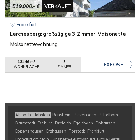
519.000,- €
VERKAUFT
Frankfurt
Lerchesberg: großzügige 3-Zimmer-Maisonette
Maisonettewohnung
131,46 m²
3
WOHNFLÄCHE
ZIMMER
Alsbach-Hähnlein
Bensheim
Bickenbach
Büttelborn
Darmstadt
Dieburg
Dreieich
Egelsbach
Einhausen
Eppertshausen
Erzhausen
Florstadt
Frankfurt
Frankfurt am Main
Ginsheim-Gustavsburg
Groß-Gerau