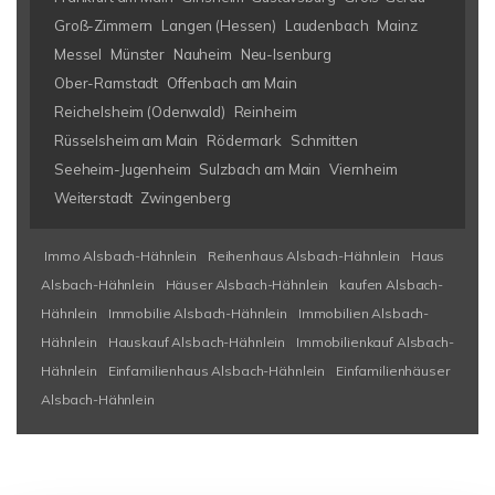
Groß-Zimmern
Langen (Hessen)
Laudenbach
Mainz
Messel
Münster
Nauheim
Neu-Isenburg
Ober-Ramstadt
Offenbach am Main
Reichelsheim (Odenwald)
Reinheim
Rüsselsheim am Main
Rödermark
Schmitten
Seeheim-Jugenheim
Sulzbach am Main
Viernheim
Weiterstadt
Zwingenberg
Immo Alsbach-Hähnlein
Reihenhaus Alsbach-Hähnlein
Haus
Alsbach-Hähnlein
Häuser Alsbach-Hähnlein
kaufen Alsbach-
Hähnlein
Immobilie Alsbach-Hähnlein
Immobilien Alsbach-
Hähnlein
Hauskauf Alsbach-Hähnlein
Immobilienkauf Alsbach-
Hähnlein
Einfamilienhaus Alsbach-Hähnlein
Einfamilienhäuser
Alsbach-Hähnlein