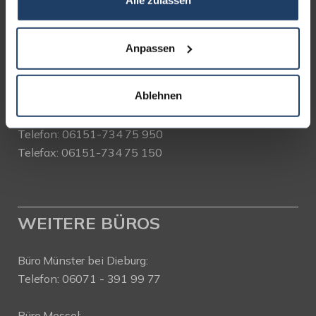
Alle zulassen
Bad Nauheimer Straße 4
64289 Darmstadt
Anpassen
Bürozeiten:
Mo. - Fr. 9.00 - 18.00 Uhr
Ablehnen
Sa. + So. nach Vereinbarung
Telefon: 06151-734 75 950
Telefax: 06151-734 75 150
WEITERE BÜROS
Büro Münster bei Dieburg:
Telefon: 06071 - 391 99 77
Büro Messel: