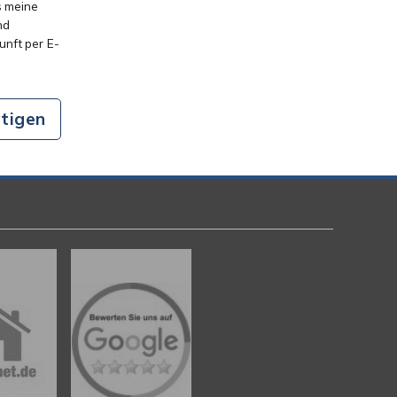
s meine
nd
kunft per E-
tigen