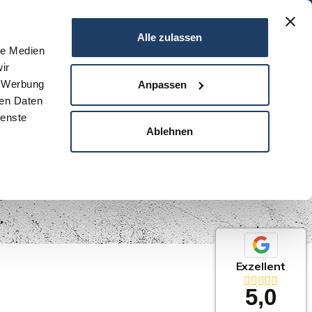
06151 - 734 75 950
Alle zulassen
le Medien
ir
N
SERVICE
NEWS
DARMSTADT
KONTAKT
, Werbung
Anpassen
ren Daten
ienste
Ablehnen
Exzellent
5,0