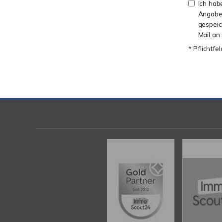
Ich hab
Angaben
gespei
Mail an
* Pflichtfe