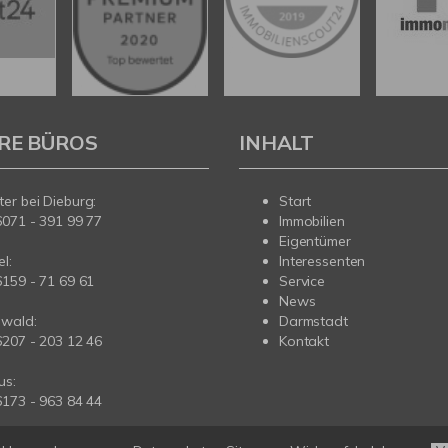
RE BÜROS
INHALT
er bei Dieburg:
Start
6071 - 391 99 77
Immobilien
Eigentümer
l:
Interessenten
6159 - 71 69 61
Service
News
wald:
Darmstadt
6207 - 203 12 46
Kontakt
us:
6173 - 963 84 44