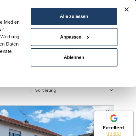
06151 - 734 75 950
Alle zulassen
le Medien
ir
N
SERVICE
NEWS
DARMSTADT
KONTAKT
, Werbung
Anpassen
ren Daten
ienste
Ablehnen
Exzellent