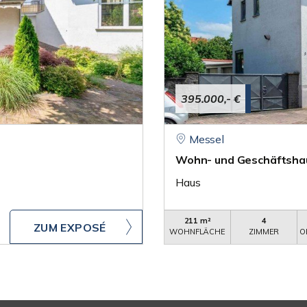
395.000,- €
Messel
Wohn- und Geschäftshaus
Haus
211 m²
4
ZUM EXPOSÉ
WOHNFLÄCHE
ZIMMER
O