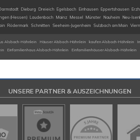
Darmstadt
Dieburg
Dreieich
Egelsbach
Einhausen
Eppertshausen
Erz
ngen (Hessen)
Laudenbach
Mainz
Messel
Münster
Nauheim
Neu-Isen
ain
Rödermark
Schmitten
Seeheim-Jugenheim
Sulzbach am Main
Vier
us Alsbach-Hähnlein
Häuser Alsbach-Hähnlein
kaufen Alsbach-Hähnlein
I
ein
Einfamilienhaus Alsbach-Hähnlein
Einfamilienhäuser Alsbach-Hähnlein
UNSERE PARTNER & AUSZEICHNUNGEN