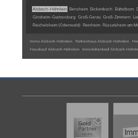
Alsbach-Hähnlein
Bensheim
Bickenbach
Büttelborn
Ginsheim-Gustavsburg
Groß-Gerau
Groß-Zimmern
La
Reichelsheim (Odenwald)
Reinheim
Rüsselsheim am M
Immo Alsbach-Hähnlein
Reihenhaus Alsbach-Hähnlein
Ha
Hauskauf Alsbach-Hähnlein
Immobilienkauf Alsbach-Hähnl