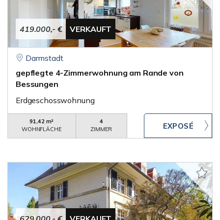
419.000,- €
VERKAUFT
Darmstadt
gepflegte 4-Zimmerwohnung am Rande von
Bessungen
Erdgeschosswohnung
91,42 m²
4
WOHNFLÄCHE
ZIMMER
629.000,- €
VERKAUFT