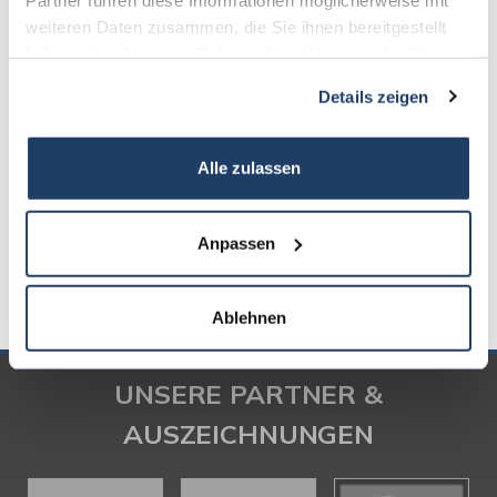
Seeheim-Jugenheim
Sulzbach am Main
Viernheim
weiteren Daten zusammen, die Sie ihnen bereitgestellt
Weiterstadt
Zwingenberg
haben oder die sie im Rahmen Ihrer Nutzung der Dienste
gesammelt haben.
Immo Alsbach-Hähnlein
Reihenhaus Alsbach-Hähnlein
Haus
Details zeigen
Alsbach-Hähnlein
Häuser Alsbach-Hähnlein
kaufen Alsbach-
Hähnlein
Immobilie Alsbach-Hähnlein
Immobilien Alsbach-
Alle zulassen
Hähnlein
Hauskauf Alsbach-Hähnlein
Immobilienkauf Alsbach-
Hähnlein
Einfamilienhaus Alsbach-Hähnlein
Einfamilienhäuser
Alsbach-Hähnlein
Anpassen
Ablehnen
UNSERE PARTNER &
AUSZEICHNUNGEN