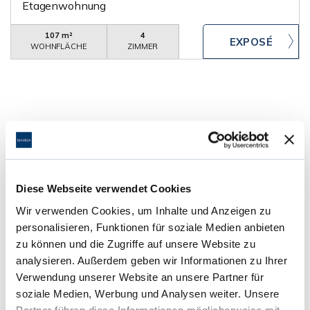
Etagenwohnung
107 m²
4
WOHNFLÄCHE
ZIMMER
Alsbach-Hähnlein
Bensheim
Bickenbach
Büttelborn
Darmstadt
Dieburg
Dreieich
Egelsbach
Einhausen
Diese Webseite verwendet Cookies
Eppertshausen
Erzhausen
Florstadt
Frankfurt
Frankfurt am Main
Ginsheim-Gustavsburg
Groß-Gerau
Wir verwenden Cookies, um Inhalte und Anzeigen zu
Groß-Zimmern
Langen (Hessen)
Laudenbach
Mainz
personalisieren, Funktionen für soziale Medien anbieten
Messel
Münster
Nauheim
Neu-Isenburg
zu können und die Zugriffe auf unsere Website zu
analysieren. Außerdem geben wir Informationen zu Ihrer
Ober-Ramstadt
Offenbach am Main
Verwendung unserer Website an unsere Partner für
Reichelsheim (Odenwald)
Reinheim
soziale Medien, Werbung und Analysen weiter. Unsere
Rüsselsheim am Main
Rödermark
Schmitten
Partner führen diese Informationen möglicherweise mit