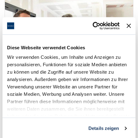
Diese Webseite verwendet Cookies
Wir verwenden Cookies, um Inhalte und Anzeigen zu
personalisieren, Funktionen für soziale Medien anbieten
zu können und die Zugriffe auf unsere Website zu
Phase 4: Präsentation
analysieren. Außerdem geben wir Informationen zu Ihrer
Verwendung unserer Website an unsere Partner für
Als professionelle Immobilienfirma in Darmstadt ist es
soziale Medien, Werbung und Analysen weiter. Unsere
auch unsere Aufgabe, dafür zu sorgen, dass Sie genügend
Partner führen diese Informationen möglicherweise mit
Interessenten für Ihr Objekt finden. Dafür setzen wir uns
weiteren Daten zusammen, die Sie ihnen bereitgestellt
persönlich ein und sind für Sie vor Ort und in unseren
haben oder die sie im Rahmen Ihrer Nutzung der Dienste
Büroräumen ständig präsent.
zum Beitrag
gesammelt haben.
Details zeigen