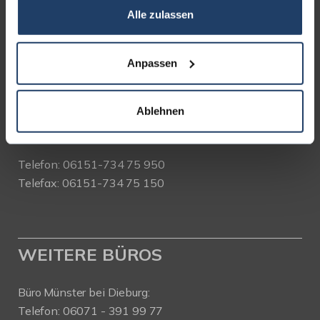
Alle zulassen
terrakon Immobilienberatung
Bad Nauheimer Straße 4
64289 Darmstadt
Anpassen
Bürozeiten:
Mo. - Fr. 9.00 - 18.00 Uhr
Ablehnen
Sa. + So. nach Vereinbarung
Telefon: 06151-734 75 950
Telefax: 06151-734 75 150
WEITERE BÜROS
Büro Münster bei Dieburg:
Telefon: 06071 - 391 99 77