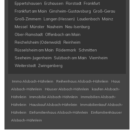
Eppertshausen
Erzhausen
Florstadt
Frankfurt
Frankfurt am Main
Ginsheim-Gustavsburg
Groß-Gerau
Groß-Zimmern
Langen (Hessen)
Laudenbach
Mainz
Messel
Münster
Nauheim
Neu-Isenburg
Ober-Ramstadt
Offenbach am Main
Reichelsheim (Odenwald)
Reinheim
Rüsselsheim am Main
Rödermark
Schmitten
Seeheim-Jugenheim
Sulzbach am Main
Viernheim
Weiterstadt
Zwingenberg
Immo Alsbach-Hähnlein
Reihenhaus Alsbach-Hähnlein
Haus
Alsbach-Hähnlein
Häuser Alsbach-Hähnlein
kaufen Alsbach-
Hähnlein
Immobilie Alsbach-Hähnlein
Immobilien Alsbach-
Hähnlein
Hauskauf Alsbach-Hähnlein
Immobilienkauf Alsbach-
Hähnlein
Einfamilienhaus Alsbach-Hähnlein
Einfamilienhäuser
Alsbach-Hähnlein