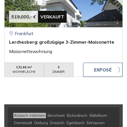
519.000,- €
VERKAUFT
Frankfurt
Lerchesberg: großzügige 3-Zimmer-Maisonette
Maisonettewohnung
131,46 m²
3
WOHNFLÄCHE
ZIMMER
Alsbach-Hähnlein
Bensheim
Bickenbach
Büttelborn
Darmstadt
Dieburg
Dreieich
Egelsbach
Einhausen